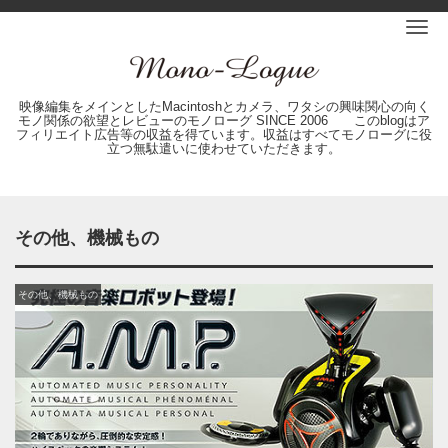
Me
映像編集をメインとしたMacintoshとカメラ、ワタシの興味関心の向く
モノ関係の欲望とレビューのモノローグ SINCE 2006 このblogはア
フィリエイト広告等の収益を得ています。収益はすべてモノローグに役
立つ無駄遣いに使わせていただきます。
その他、機械もの
その他、機械もの