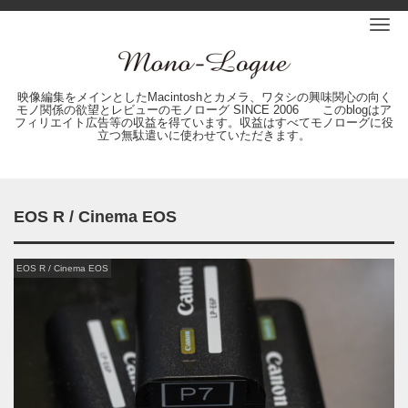
Me
映像編集をメインとしたMacintoshとカメラ、ワタシの興味関心の向く
モノ関係の欲望とレビューのモノローグ SINCE 2006 このblogはア
フィリエイト広告等の収益を得ています。収益はすべてモノローグに役
立つ無駄遣いに使わせていただきます。
EOS R / Cinema EOS
EOS R / Cinema EOS