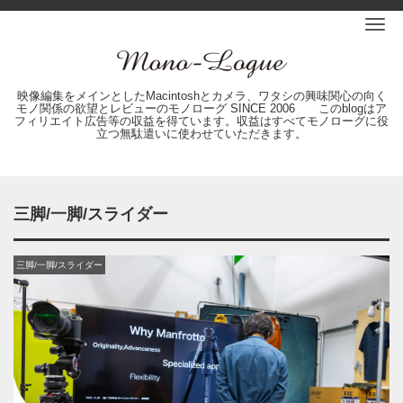
Me
映像編集をメインとしたMacintoshとカメラ、ワタシの興味関心の向く
モノ関係の欲望とレビューのモノローグ SINCE 2006 このblogはア
フィリエイト広告等の収益を得ています。収益はすべてモノローグに役
立つ無駄遣いに使わせていただきます。
三脚/一脚/スライダー
三脚/一脚/スライダー