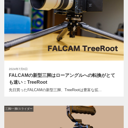
2024年7月6日
FALCAMの新型三脚はローアングルへの転換がとて
も速い：TreeRoot
先日買ったFALCAMの新型三脚、TreeRootは豊富な拡...
三脚/一脚/スライダー