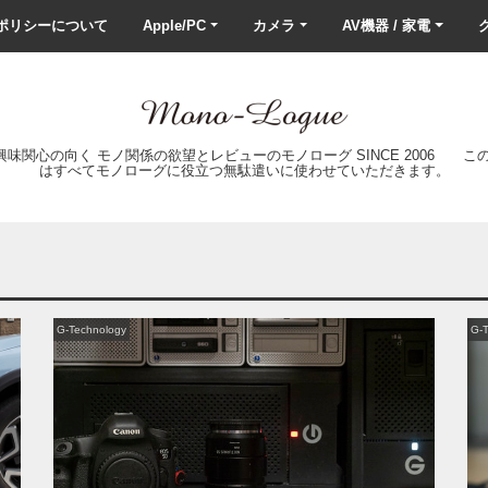
ポリシーについて
Apple/PC
カメラ
AV機器 / 家電
ク
の興味関心の向く モノ関係の欲望とレビューのモノローグ SINCE 2006 
はすべてモノローグに役立つ無駄遣いに使わせていただきます。
G-Technology
G-