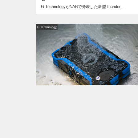
G-TechnologyがNABで発表した新型Thunder...
G-Technology
2016年9月8日
ロケに持っていくモバイルハードディスク
ロケの準備中。仕事となると現地でのデータバックア
ップは非常に...