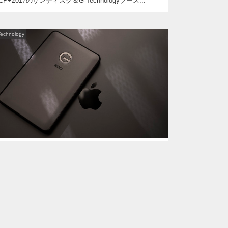
CP+2017のサンディスク＆G-Technologyブース...
Technology
2016年12月17日
G-DRIVE slim SSD USB-Cは新型MBPに似
合うポータブル
MacBook Pro Late 2016のThunderb...
Technology