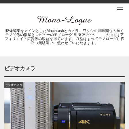
Me
映像編集をメインとしたMacintoshとカメラ、ワタシの興味関心の向く
モノ関係の欲望とレビューのモノローグ SINCE 2006 このblogはア
フィリエイト広告等の収益を得ています。収益はすべてモノローグに役
立つ無駄遣いに使わせていただきます。
ビデオカメラ
ビデオカメラ