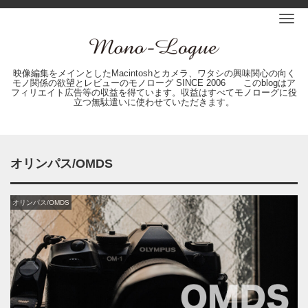
Me
映像編集をメインとしたMacintoshとカメラ、ワタシの興味関心の向く
モノ関係の欲望とレビューのモノローグ SINCE 2006 このblogはア
フィリエイト広告等の収益を得ています。収益はすべてモノローグに役
立つ無駄遣いに使わせていただきます。
オリンパス/OMDS
オリンパス/OMDS