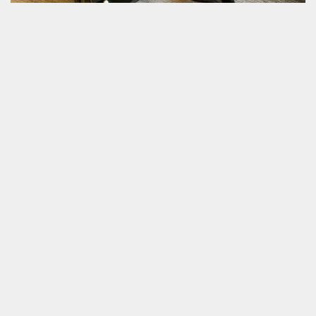
2022年6月12日
保留していたOM-1のファームアップ（Ver.1.1）を行
う
ブログに書いていなかっただけで先月の話ですが。OMデジタル
ソ...
カメラ/写真