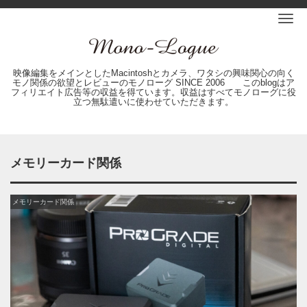
Me
映像編集をメインとしたMacintoshとカメラ、ワタシの興味関心の向く
モノ関係の欲望とレビューのモノローグ SINCE 2006 このblogはア
フィリエイト広告等の収益を得ています。収益はすべてモノローグに役
立つ無駄遣いに使わせていただきます。
メモリーカード関係
メモリーカード関係