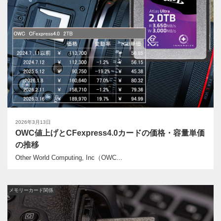
2026年3月13日
OWC値上げとCFexpress4.0カードの価格・容量単価
の推移
Other World Computing, Inc（OWC...
メモリーカード関係