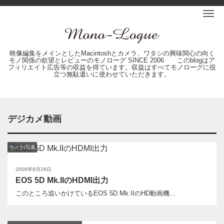
Me
映像編集をメインとしたMacintoshとカメラ、ワタシの興味関心の向く
モノ関係の欲望とレビューのモノローグ SINCE 2006 このblogはア
フィリエイト広告等の収益を得ています。収益はすべてモノローグに役
立つ無駄遣いに使わせていただきます。
デジカメ動画
カメラ/写真
2008年9月29日
EOS 5D Mk.IIのHDMI出力
このところ追いかけているEOS 5D Mk.IIのHD動画機...