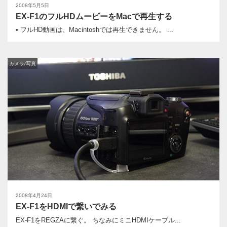
2008年5月5日
EX-F1のフルHDムービーをMacで再生する
• フルHD動画は、Macintoshでは再生できません。 ...
カメラ/写真
2008年4月24日
EX-F1をHDMIで繋いでみる
EX-F1をREGZAに繋ぐ。 ちなみにミニHDMIケーブル...