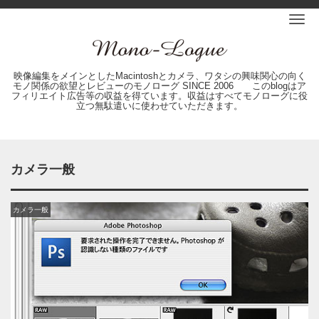
Me
映像編集をメインとしたMacintoshとカメラ、ワタシの興味関心の向く
モノ関係の欲望とレビューのモノローグ SINCE 2006 このblogはア
フィリエイト広告等の収益を得ています。収益はすべてモノローグに役
立つ無駄遣いに使わせていただきます。
カメラ一般
カメラ一般