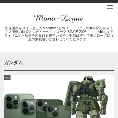
Me
映像編集をメインとしたMacintoshとカメラ、ワタシの興味関心の向く
モノ関係の欲望とレビューのモノローグ SINCE 2006 このblogはア
フィリエイト広告等の収益を得ています。収益はすべてモノローグに役
立つ無駄遣いに使わせていただきます。
ガンダム
Mac