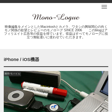
Me
映像編集をメインとしたMacintoshとカメラ、ワタシの興味関心の向く
モノ関係の欲望とレビューのモノローグ SINCE 2006 このblogはア
フィリエイト広告等の収益を得ています。収益はすべてモノローグに役
立つ無駄遣いに使わせていただきます。
iPhone / iOS機器
携帯/モバイル