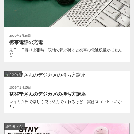
2007年1月26日
携帯電話の充電
先日、日帰り出張時、現地で気が付くと携帯の電池残量がほとん
ど...
カメラ/写真
2007年1月25日
荻窪圭さんのデジカメの持ち方講座
マイミク氏で楽しく突っ込んでくれるけど、実はスゴいヒトのひ
と...
携帯/モバイル