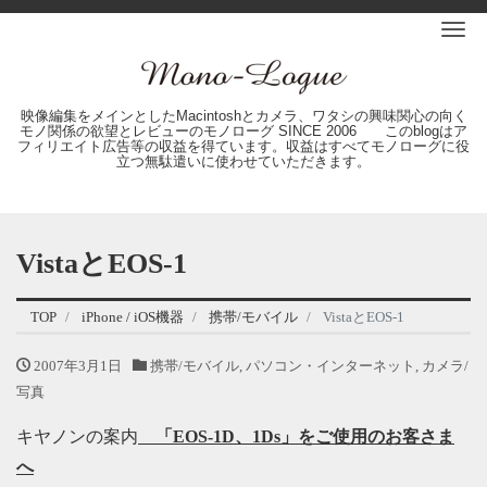
Me
映像編集をメインとしたMacintoshとカメラ、ワタシの興味関心の向く
モノ関係の欲望とレビューのモノローグ SINCE 2006 このblogはア
フィリエイト広告等の収益を得ています。収益はすべてモノローグに役
立つ無駄遣いに使わせていただきます。
VistaとEOS-1
TOP
iPhone / iOS機器
携帯/モバイル
VistaとEOS-1
2007年3月1日
携帯/モバイル
,
パソコン・インターネット
,
カメラ/
写真
キヤノンの案内
「EOS-1D、1Ds」をご使用のお客さま
へ