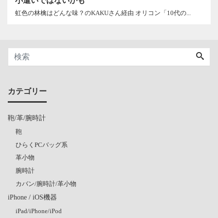
小遣いではないかも
虹色の林檎はどんな味？のKAKUさん経由 オリコン「10代の...
カテゴリー
鞄/革/腕時計
鞄
ひらくPCバッグ系
革小物
腕時計
カバン/腕時計/革小物
iPhone / iOS機器
iPad/iPhone/iPod