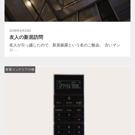
2008年4月23日
友人の新居訪問
友人が引っ越したので、新居披露という名のご飯会。 古いマン
シ...
家電/インテリア/小物