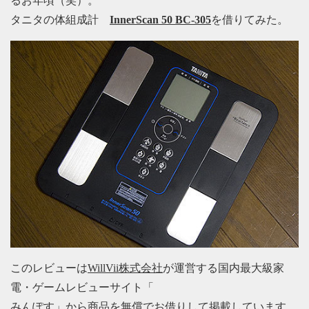
るお年頃（笑）。
タニタの体組成計
InnerScan 50 BC-305
を借りてみた。
このレビューは
WillVii株式会社
が運営する国内最大級家
電・ゲームレビューサイト「
みんぽす
」から商品を無償でお借りして掲載しています。