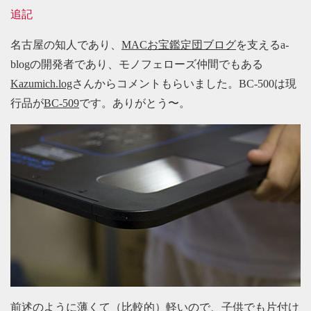
追記
名古屋の知人であり、
MACお宝鑑定団ブログ
を支えるa-
blogの開発者であり、モノフェローズ仲間でもある
Kazumich.log
さんからコメントもらいました。BC-500は現
行品が
BC-509
です。ありがとう〜。
前述のように薄くて（比較的）軽いので、子供でも片付け