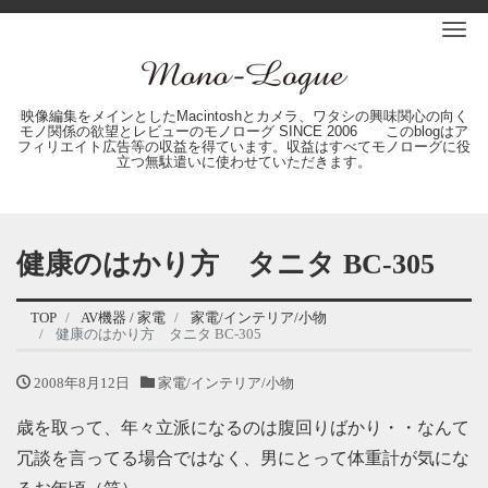
Me
映像編集をメインとしたMacintoshとカメラ、ワタシの興味関心の向く
モノ関係の欲望とレビューのモノローグ SINCE 2006 このblogはア
フィリエイト広告等の収益を得ています。収益はすべてモノローグに役
立つ無駄遣いに使わせていただきます。
健康のはかり方 タニタ BC-305
TOP
AV機器 / 家電
家電/インテリア/小物
健康のはかり方 タニタ BC-305
2008年8月12日
家電/インテリア/小物
歳を取って、年々立派になるのは腹回りばかり・・なんて
冗談を言ってる場合ではなく、男にとって体重計が気にな