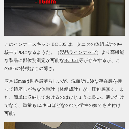
このインナースキャン BC-305 は、タニタの体組成計の中
核モデルになるようだ。（
製品ラインナップ
）より高機能
な製品に部位別測定が可能な
BC-621
等が存在するが、こ
の305の特徴はこの薄さ。
厚さ15mmは世界最薄らしいが、洗面所に妙な存在感を持
って鎮座しがちな体重計（体組成計）が、圧迫感無く、ま
た、簡単に収納しておけるのはひじょうに良い。薄いだけ
でなく、重量も1.5キロほどなので小学生の娘でも片付け
可能。