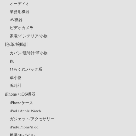
オーディオ
業務用機器
AV機器
ビデオカメラ
家電/インテリア/小物
鞄/革/腕時計
カバン/腕時計/革小物
鞄
ひらくPCバッグ系
革小物
腕時計
iPhone / iOS機器
iPhoneケース
iPad / Apple Watch
ガジェット/アクセサリー
iPad/iPhone/iPod
携帯/モバイル