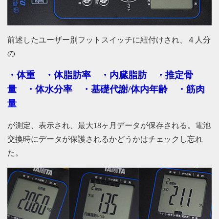
前述したユーザー別フットスイッチに紐付けされ、４人分
の
・体重 ・体脂肪率 ・内臓脂肪 ・推定骨
量 ・体水分率 ・基礎代謝/体内年齢 ・筋肉
量
が測定、表示され、最大18ヶ月データが保存される。電池
交換時にデータが保護されるかどうかはチェックし忘れ
た。