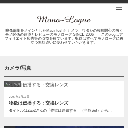
Me
映像編集をメインとしたMacintoshとカメラ、ワタシの興味関心の向く
モノ関係の欲望とレビューのモノローグ SINCE 2006 このblogはア
フィリエイト広告等の収益を得ています。収益はすべてモノローグに役
立つ無駄遣いに使わせていただきます。
カメラ/写真
カメラ/写真
2007年2月13日
物欲は伝播する：交換レンズ
タイトルはZap2さんの「物欲は連鎖する」（当然So!）から...