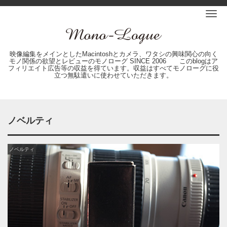
Me
映像編集をメインとしたMacintoshとカメラ、ワタシの興味関心の向く
モノ関係の欲望とレビューのモノローグ SINCE 2006 このblogはア
フィリエイト広告等の収益を得ています。収益はすべてモノローグに役
立つ無駄遣いに使わせていただきます。
ノベルティ
ノベルティ