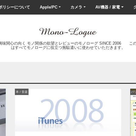
ポリシーについて
Apple/PC
カメラ
AV機器 / 家電
ク
の興味関心の向く モノ関係の欲望とレビューのモノローグ SINCE 2006 
はすべてモノローグに役立つ無駄遣いに使わせていただきます。
本 / 音楽
パ