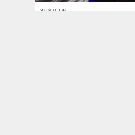
2008年11月9日
UDMA対応CFカード/リーダー速度比較
300倍速いのに赤くないCFカードも買ったし、ツイン
ドライブ...
パソコン・インターネット