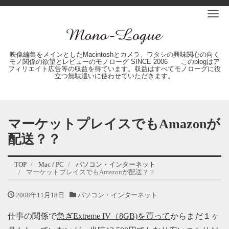
Me
映像編集をメインとしたMacintoshとカメラ、ワタシの興味関心の向く
モノ関係の欲望とレビューのモノローグ SINCE 2006 このblogはア
フィリエイト広告等の収益を得ています。収益はすべてモノローグに役
立つ無駄遣いに使わせていただきます。
マーケットプレイスでもAmazonが
配送？？
TOP
Mac / PC
パソコン・インターネット
マーケットプレイスでもAmazonが配送？？
2008年11月18日
パソコン・インターネット
仕事の関係で
急ぎExtreme IV（8GB)を買って
からまだ１ヶ