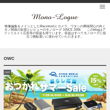
Me
映像編集をメインとしたMacintoshとカメラ、ワタシの興味関心の向く
モノ関係の欲望とレビューのモノローグ SINCE 2006 このblogはア
フィリエイト広告等の収益を得ています。収益はすべてモノローグに役
立つ無駄遣いに使わせていただきます。
OWC
OWC