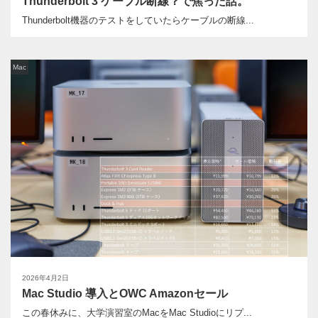
Thunderbolt 3 ケーブル断線？で焦った話。
Thunderbolt機器のテストをしていたらケーブルの断線...
Mac
2026年4月2日
Mac Studio 導入とOWC Amazonセール
この春休みに、大学演習室のMacをMac Studioにリプ...