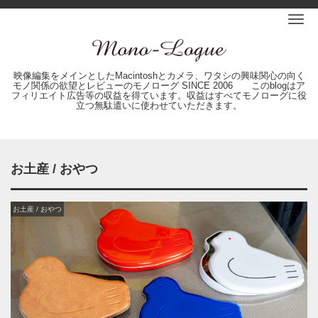
Me
映像編集をメインとしたMacintoshとカメラ、ワタシの興味関心の向く
モノ関係の欲望とレビューのモノローグ SINCE 2006 このblogはア
フィリエイト広告等の収益を得ています。収益はすべてモノローグに役
立つ無駄遣いに使わせていただきます。
お土産 / おやつ
お土産 / おやつ