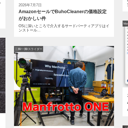
を
2026年7月7日
AmazonセールでBuhoCleanerの価格設定
がおかしい件
Ma
OSに深いところで介入するサードパーティアプリはイ
ンストール...
三脚/一脚/スライダー