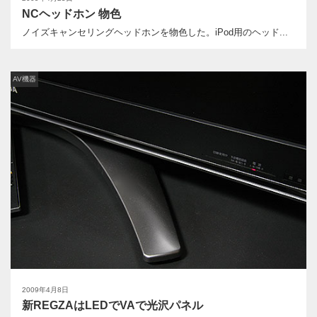
NCヘッドホン 物色
ノイズキャンセリングヘッドホンを物色した。iPod用のヘッド...
AV機器
2009年4月8日
新REGZAはLEDでVAで光沢パネル