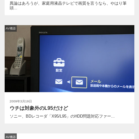
異論はあろうが、家庭用液晶テレビで画質を言うなら、やはり筆
頭...
AV機器
2009年3月19日
ウチは対象外のL95だけど
ソニー、BDレコーダ「X95/L95」のHDD問題対応ファー...
AV機器