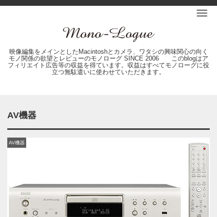
Me
映像編集をメインとしたMacintoshとカメラ、ワタシの興味関心の向く
モノ関係の欲望とレビューのモノローグ SINCE 2006 このblogはア
フィリエイト広告等の収益を得ています。収益はすべてモノローグに役
立つ無駄遣いに使わせていただきます。
AV機器
AV機器