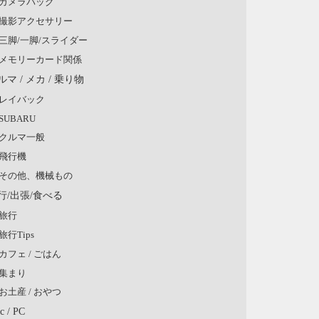
カメラバッグ
撮影アクセサリー
三脚/一脚/スライダー
メモリーカード関係
ルマ / メカ / 乗り物
レイバック
SUBARU
クルマ一般
飛行機
その他、機械もの
行/出張/食べる
旅行
旅行Tips
カフェ / ごはん
集まり
お土産 / おやつ
c / PC