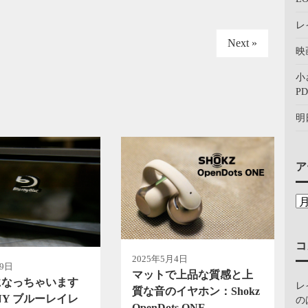
レ
Next »
映
小
PD
明
ア
コ
2025年5月4日
月9日
マットで上品な質感と上
になっちゃいます
レ
質な音のイヤホン：Shokz
NY ブルーレイレ
の
OpenDots ONE