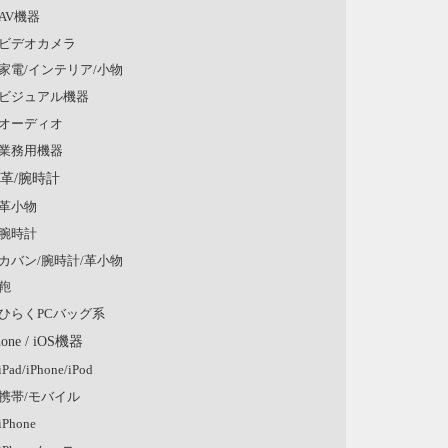
AV機器
ビデオカメラ
家電/インテリア/小物
ビジュアル機器
オーディオ
業務用機器
/革/腕時計
革小物
腕時計
カバン/腕時計/革小物
鞄
ひらくPCバッグ系
hone / iOS機器
iPad/iPhone/iPod
携帯/モバイル
iPhone