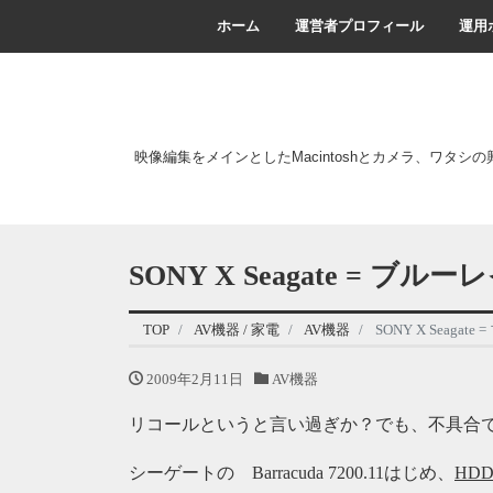
ホーム
運営者プロフィール
運用
映像編集をメインとしたMacintoshとカメラ、ワタシ
SONY X Seagate = 
TOP
AV機器 / 家電
AV機器
SONY X Seag
2009年2月11日
AV機器
リコールというと言い過ぎか？でも、不具合
シーゲートの Barracuda 7200.11はじめ、
HD