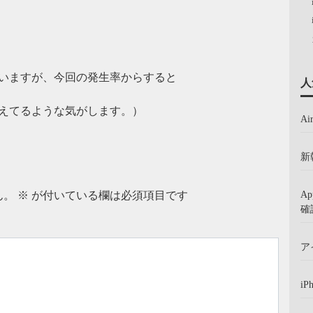
いますが、今回の発生率からすると
人
えてるような気がします。）
A
新
A
ん。
※
が付いている欄は必須項目です
確
ア
iP