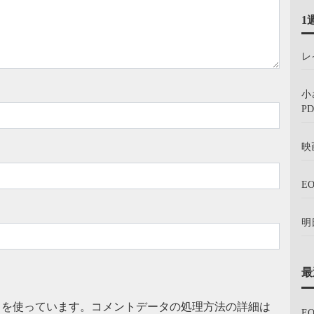
1
レ
小
PD
映
E
明
最
t を使っています。
コメントデータの処理方法の詳細は
E