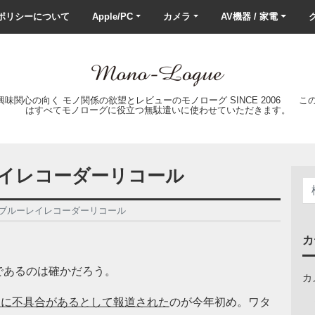
ポリシーについて
Apple/PC
カメラ
AV機器 / 家電
ク
の興味関心の向く モノ関係の欲望とレビューのモノローグ SINCE 2006 
はすべてモノローグに役立つ無駄遣いに使わせていただきます。
ブルーレイレコーダーリコール
ate = ブルーレイレコーダーリコール
カ
であるのは確かだろう。
カ
Dに不具合があるとして報道された
のが今年初め。ワタ