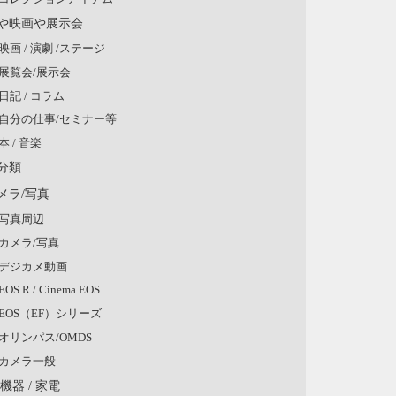
や映画や展示会
映画 / 演劇 /ステージ
展覧会/展示会
日記 / コラム
自分の仕事/セミナー等
本 / 音楽
分類
メラ/写真
写真周辺
カメラ/写真
デジカメ動画
EOS R / Cinema EOS
EOS（EF）シリーズ
オリンパス/OMDS
カメラ一般
V機器 / 家電