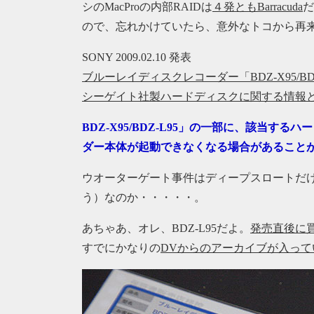
シのMacProの内部RAIDは
４発ともBarracuda
だ
ので、忘れかけていたら、意外なトコから再
SONY 2009.02.10 発表
ブルーレイディスクレコーダー「BDZ-X95/B
シーゲイト社製ハードディスクに関する情報
BDZ-X95/BDZ-L95」の一部に、該当
ダー本体が起動できなくなる場合があること
ウオーターゲート事件はディープスロートだ
う）なのか・・・・・。
あちゃあ、オレ、BDZ-L95だよ。
発売直後に
すでにかなりの
DVからのアーカイブが入って