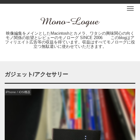
Me
映像編集をメインとしたMacintoshとカメラ、ワタシの興味関心の向く
モノ関係の欲望とレビューのモノローグ SINCE 2006 このblogはア
フィリエイト広告等の収益を得ています。収益はすべてモノローグに役
立つ無駄遣いに使わせていただきます。
ガジェット/アクセサリー
iPhone / iOS機器