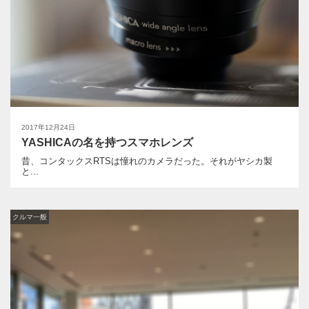
2017年12月24日
YASHICAの名を持つスマホレンズ
昔、コンタックスRTSは憧れのカメラだった。それがヤシカ製
と...
クルマ一般