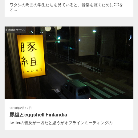
ワタシの周囲の学生たちを見ていると、音楽を聴くためにCDを
オ...
iPhoneケース
2010年2月12日
豚組とeggshell Finlandia
twitterの普及が一因だと思うがオフラインミーティングの...