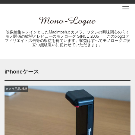
Me
映像編集をメインとしたMacintoshとカメラ、ワタシの興味関心の向く
モノ関係の欲望とレビューのモノローグ SINCE 2006 このblogはア
フィリエイト広告等の収益を得ています。収益はすべてモノローグに役
立つ無駄遣いに使わせていただきます。
iPhoneケース
カメラ用品/機材