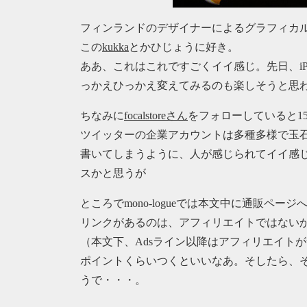
フィンランドのデザイナーによるグラフィカルなe
この
kukka
とかひじょうに好き。
ああ、これはこれですごくイイ感じ。先日、iPh
っかえひっかえ変えてみるのも楽しそうと思
ちなみに
focalstoreさん
をフォローしていると1
ツイッターの企業アカウントは多種多様で玉石混合だが、
書いてしまうように、人が感じられてイイ感
スかと思うが
ところでmono-logueでは本文中に通販ページ
リンクがあるのは、アフィリエイトではない
（本文下、Adsライン以降はアフィリエイト
ポイントくらいつくといいなあ。そしたら、
うで・・・。