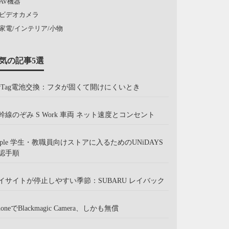
AV機器
ビデオカメラ
家電/インテリア/小物
気の記事5選
irTag電池交換：フタが固くて開けにくいとき
幹線のぞみ S Work 車両 ネット速度とコンセント
pple 学生・教職員向けストアに入るためのUNiDAYS
認手順
イサイトが停止しやすい季節：SUBARU レイバック
honeでBlackmagic Camera、しかも無償