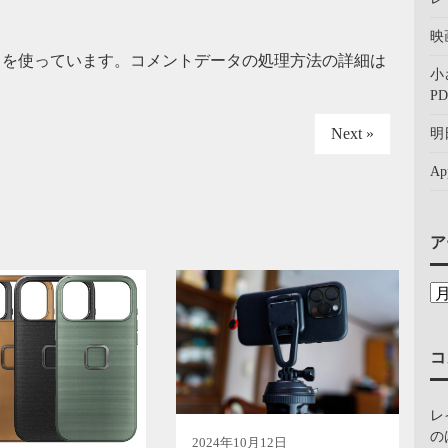
映
t を使っています。
コメントデータの処理方法の詳細は
小
PD
Next »
明
A
ア
コ
レ
の
2024年10月12日