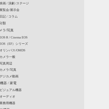
映画 / 演劇 /ステージ
展覧会/展示会
日記 / コラム
分類
メラ/写真
EOS R / Cinema EOS
EOS（EF）シリーズ
オリンパス/OMDS
カメラ一般
写真周辺
カメラ/写真
デジカメ動画
V機器 / 家電
ビジュアル機器
オーディオ
業務用機器