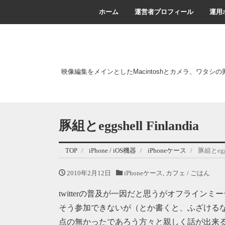
ホーム
運営者プロフィール
運用
映像編集をメインとしたMacintoshとカメラ、ワタシ
豚組とeggshell Finlandia
TOP
iPhone / iOS機器
iPhoneケース
豚組とeggsh
2010年2月12日
iPhoneケース
,
カフェ / ごはん
twitterの普及が一因だと思うがオフライ
そう参加できないが（とか書くと、ふざける
点の無かったであろう方々と親しく話が出来