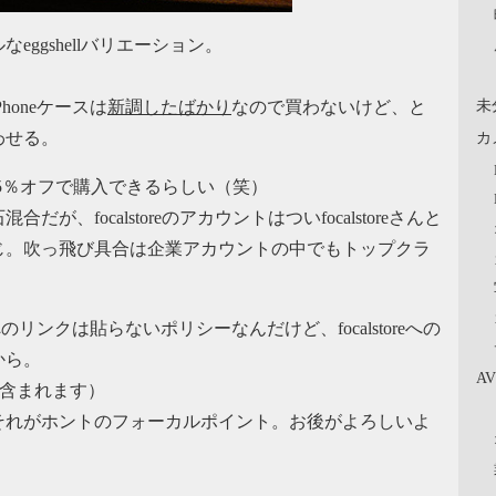
ggshellバリエーション。
未
oneケースは
新調したばかり
なので買わないけど、と
わせる。
カ
5％オフで購入できるらしい（笑）
focalstoreのアカウントはついfocalstoreさんと
じ。吹っ飛び具合は企業アカウントの中でもトップクラ
へのリンクは貼らないポリシーなんだけど、focalstoreへの
から。
A
が含まれます）
それがホントのフォーカルポイント。お後がよろしいよ