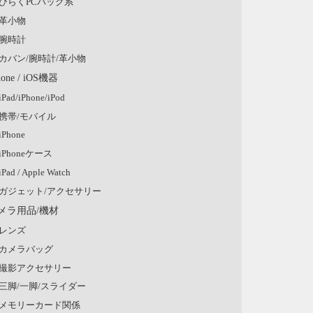
ひらくPCバッグ系
革小物
腕時計
カバン/腕時計/革小物
hone / iOS機器
iPad/iPhone/iPod
携帯/モバイル
iPhone
iPhoneケース
iPad / Apple Watch
ガジェット/アクセサリー
メラ用品/機材
レンズ
カメラバッグ
撮影アクセサリー
三脚/一脚/スライダー
メモリーカード関係