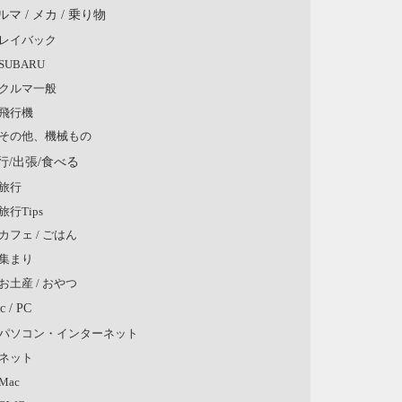
ルマ / メカ / 乗り物
レイバック
SUBARU
クルマ一般
飛行機
その他、機械もの
行/出張/食べる
旅行
旅行Tips
カフェ / ごはん
集まり
お土産 / おやつ
c / PC
パソコン・インターネット
ネット
Mac