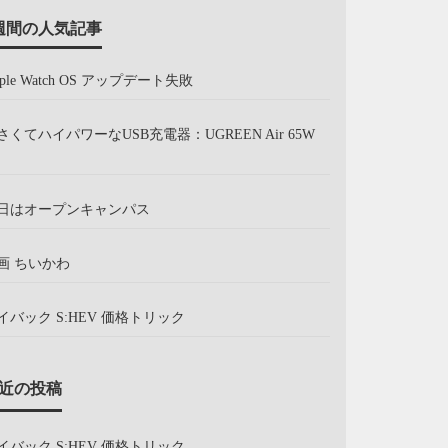
週間の人気記事
pple Watch OS アップデート失敗
さくてハイパワーなUSB充電器：UGREEN Air 65W
日はオープンキャンパス
画 ちいかわ
イバック S:HEV 価格トリック
近の投稿
イバック S:HEV 価格トリック