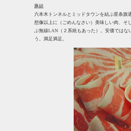
豚組
六本木トンネルとミッドタウンを結ぶ星条旗
想像以上に（ごめんなさい）美味しい肉、そ
ぶ無線LAN（２系統もあった）。安価ではな
う。満足満足。