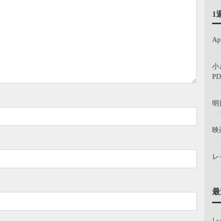
1
A
小
PD
明
映
レ
最
レ