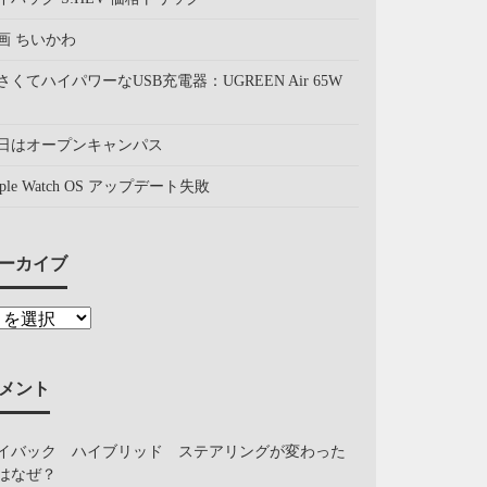
画 ちいかわ
さくてハイパワーなUSB充電器：UGREEN Air 65W
日はオープンキャンパス
pple Watch OS アップデート失敗
ーカイブ
メント
イバック ハイブリッド ステアリングが変わった
はなぜ？