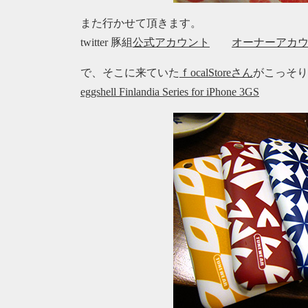
また行かせて頂きます。
twitter 豚組
公式アカウント
オーナーアカ
で、そこに来ていた
ｆocalStoreさん
がこっそり
eggshell Finlandia Series for iPhone 3GS