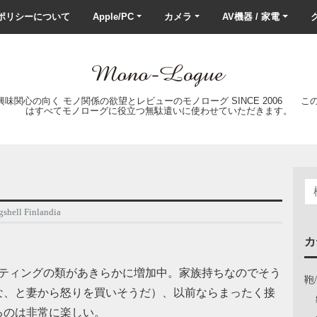
ポリシーについて
Apple/PC
カメラ
AV機器 / 家電
ク
の興味関心の向く モノ関係の欲望とレビューのモノローグ SINCE 2006 
はすべてモノローグに役立つ無駄遣いに使わせていただきます。
ell Finlandia
カ
ンミーティングの類があきらかに増加中。家族持ちなのでそう
鞄
な、と妻から怒りを買いそうだ）、以前ならまったく接
るのは非常に楽しい。