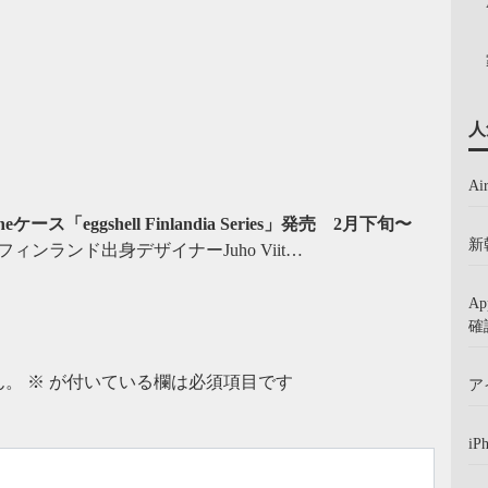
人
A
eggshell Finlandia Series」発売 2月下旬〜
新
ンランド出身デザイナーJuho Viit…
A
確
ん。
※
が付いている欄は必須項目です
ア
iP