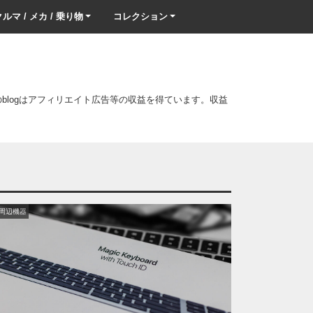
ルマ / メカ / 乗り物
コレクション
このblogはアフィリエイト広告等の収益を得ています。収益
C周辺機器