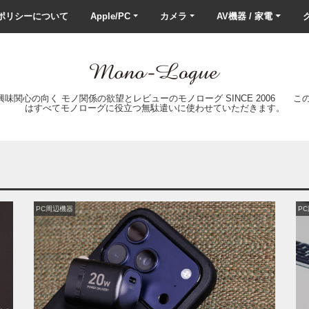
ポリシーについて
Apple/PC
カメラ
AV機器 / 家電
ク
の興味関心の向く モノ関係の欲望とレビューのモノローグ SINCE 2006 
はすべてモノローグに役立つ無駄遣いに使わせていただきます。
PC周辺機器
P