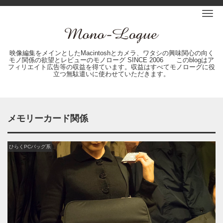
Me
映像編集をメインとしたMacintoshとカメラ、ワタシの興味関心の向く
モノ関係の欲望とレビューのモノローグ SINCE 2006 このblogはア
フィリエイト広告等の収益を得ています。収益はすべてモノローグに役
立つ無駄遣いに使わせていただきます。
メモリーカード関係
ひらくPCバッグ系