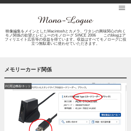
Me
映像編集をメインとしたMacintoshとカメラ、ワタシの興味関心の向く
モノ関係の欲望とレビューのモノローグ SINCE 2006 このblogはア
フィリエイト広告等の収益を得ています。収益はすべてモノローグに役
立つ無駄遣いに使わせていただきます。
メモリーカード関係
PC周辺機器/ネット