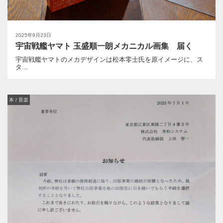
2025年9月23日
宇宙戦艦ヤマト 玉盛順一朗メカニカル画集 届く
宇宙戦艦ヤマトのメカデザインは松本零士氏を原イメージに、ス
タ...
本 / 音楽