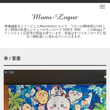
Me
映像編集をメインとしたMacintoshとカメラ、ワタシの興味関心の向く
モノ関係の欲望とレビューのモノローグ SINCE 2006 このblogはア
フィリエイト広告等の収益を得ています。収益はすべてモノローグに役
立つ無駄遣いに使わせていただきます。
本 / 音楽
本 / 音楽