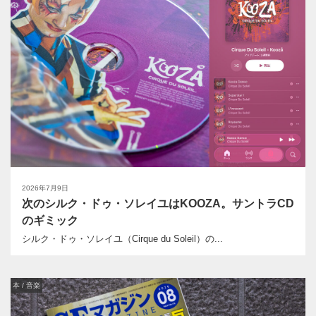
2026年7月9日
次のシルク・ドゥ・ソレイユはKOOZA。サントラCD
のギミック
シルク・ドゥ・ソレイユ（Cirque du Soleil）の...
本 / 音楽