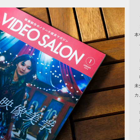
本
未
カ