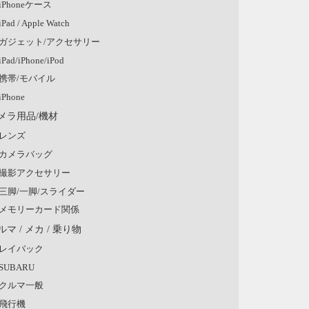
iPhoneケース
iPad / Apple Watch
ガジェット/アクセサリー
iPad/iPhone/iPod
携帯/モバイル
iPhone
メラ用品/機材
レンズ
カメラバッグ
撮影アクセサリー
三脚/一脚/スライダー
メモリーカード関係
ルマ / メカ / 乗り物
レイバック
SUBARU
クルマ一般
飛行機