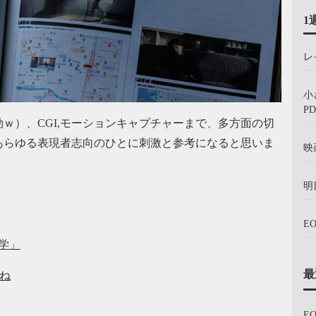
1
レ
小
PD
ｗ）、CGI,モーションキャプチャーまで、多方面の切
あらゆる表現者志向のひとに刺激と参考になると思いま
映
明
E
美学」
最
すね
E