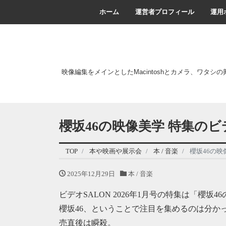
ホーム
運営者プロフィール
運用
映像編集をメインとしたMacintoshとカメラ、ワタシ
櫻坂46の映像美学 特集のビ
TOP
本や映画や展示会
本 / 音楽
櫻坂46の映
2025年12月29日
本 / 音楽
ビデオSALON 2026年1月号の特集は「櫻坂4
櫻坂46、ということで注目を集めるのは分か
売直後は瞬殺。