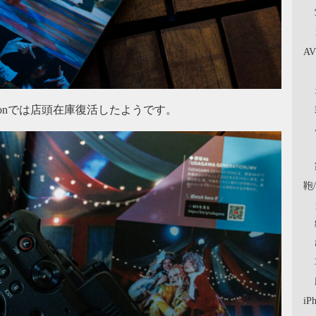
A
onでは店頭在庫復活したようです。
鞄
iP