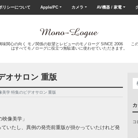
ポリシーについて
Apple/PC
カメラ
AV機器 / 家電
ク
の興味関心の向く モノ関係の欲望とレビューのモノローグ SINCE 2006 
はすべてモノローグに役立つ無駄遣いに使わせていただきます。
デオサロン 重版
像美学 特集のビデオサロン 重版
カ
6の映像美学」
コ
っていたし、異例の発売前重版が掛かっていたけれど発