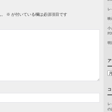
レ
ん。
※
が付いている欄は必須項目です
映
小
PD
明
ア
コ
レ
の