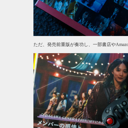
ただ、発売前重版が奏功し、一部書店やAmaz