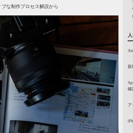
ィブな制作プロセス解説から
人
A
新
A
確
ア
iP