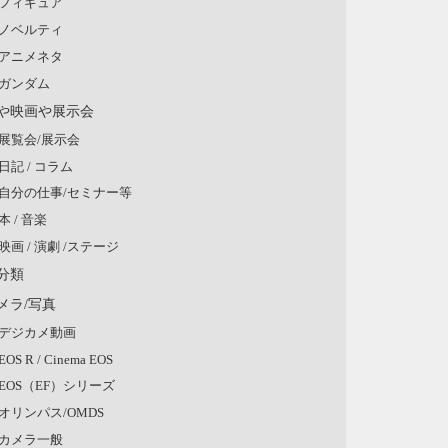
フィギュア
ノベルティ
アニメネタ
ガンダム
や映画や展示会
展覧会/展示会
日記 / コラム
自分の仕事/セミナー等
本 / 音楽
映画 / 演劇 /ステージ
分類
メラ/写真
デジカメ動画
EOS R / Cinema EOS
EOS（EF）シリーズ
オリンパス/OMDS
カメラ一般