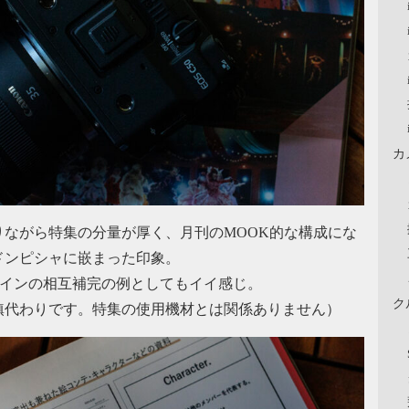
カ
ながら特集の分量が厚く、月刊のMOOK的な構成にな
ドンピシャに嵌まった印象。
ラインの相互補完の例としてもイイ感じ。
ク
鎮代わりです。特集の使用機材とは関係ありません）