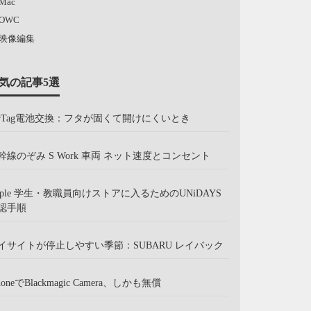
Mac
OWC
映像編集
気の記事5選
irTag電池交換：フタが固くて開けにくいとき
幹線のぞみ S Work 車両 ネット速度とコンセント
pple 学生・教職員向けストアに入るためのUNiDAYS
認手順
イサイトが停止しやすい季節：SUBARU レイバック
honeでBlackmagic Camera、しかも無償