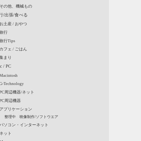
その他、機械もの
行/出張/食べる
お土産 / おやつ
旅行
旅行Tips
カフェ / ごはん
集まり
c / PC
Macintosh
G-Technology
PC周辺機器/ネット
PC周辺機器
アプリケーション
整理中 映像制作/ソフトウエア
パソコン・インターネット
ネット