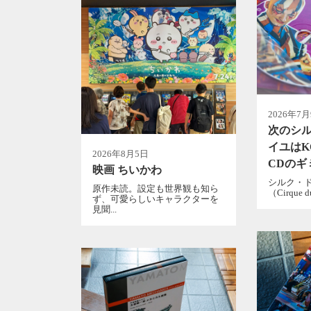
2026年7
次のシ
イユはK
2026年8月5日
CDのギ
映画 ちいかわ
シルク・
原作未読。設定も世界観も知ら
（Cirque d
ず、可愛らしいキャラクターを
見聞...