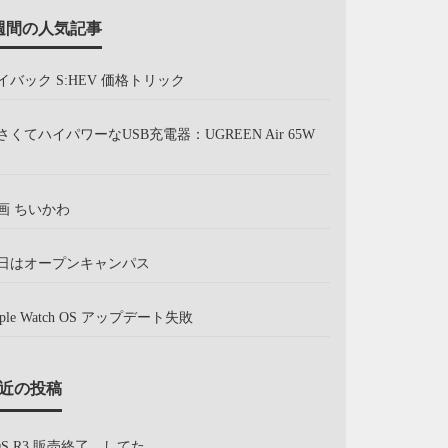
週間の人気記事
イバック S:HEV 価格トリック
さくてハイパワーなUSB充電器：UGREEN Air 65W
画 ちいかわ
日はオープンキャンパス
pple Watch OS アップデート失敗
近の投稿
OS R3 販売終了、してた。