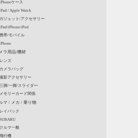
iPhoneケース
iPad / Apple Watch
ガジェット/アクセサリー
iPad/iPhone/iPod
携帯/モバイル
iPhone
メラ用品/機材
レンズ
カメラバッグ
撮影アクセサリー
三脚/一脚/スライダー
メモリーカード関係
ルマ / メカ / 乗り物
レイバック
SUBARU
クルマ一般
飛行機