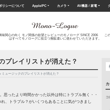
ポリシーについて
Apple/PC
カメラ
AV機器 / 家電
ク
の興味関心の向く モノ関係の欲望とレビューのモノローグ SINCE 2006 
はすべてモノローグに役立つ無駄遣いに使わせていただきます。
ージックのプレイリストが消えた？
17 Pro ミュージックのプレイリストが消えた？
カ
トで移行。思ったより時間かかった以外は特にトラブル無く・・
コ
つれ、トラブル？がいくつもあることに気がつきまし