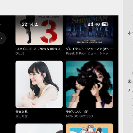
本
未
カ