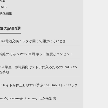
Mac
OWC
映像編集
気の記事5選
irTag電池交換：フタが固くて開けにくいとき
幹線のぞみ S Work 車両 ネット速度とコンセント
pple 学生・教職員向けストアに入るためのUNiDAYS
認手順
イサイトが停止しやすい季節：SUBARU レイバック
honeでBlackmagic Camera、しかも無償