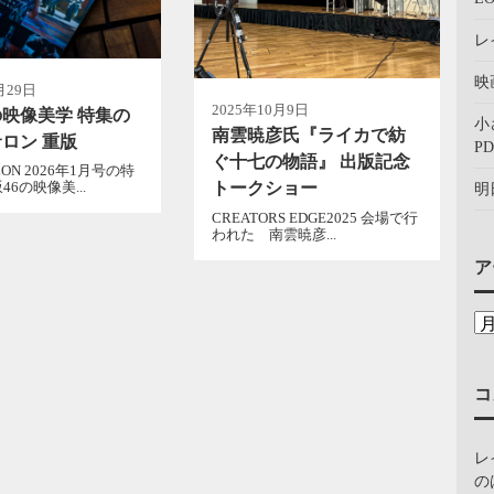
レ
映
月29日
2025年10月9日
の映像美学 特集の
小
南雲暁彦氏『ライカで紡
ロン 重版
PD
ぐ十七の物語』 出版記念
ON 2026年1月号の特
トークショー
6の映像美...
明
CREATORS EDGE2025 会場で行
われた 南雲暁彦...
ア
コ
レ
の