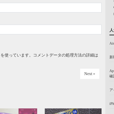
人
A
t を使っています。
コメントデータの処理方法の詳細は
新
A
Next »
確
ア
iP