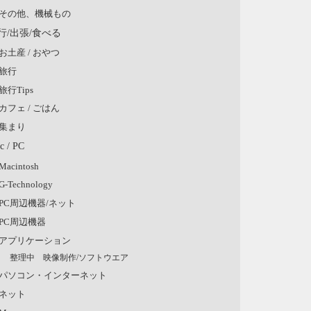
その他、機械もの
行/出張/食べる
お土産 / おやつ
旅行
旅行Tips
カフェ / ごはん
集まり
c / PC
Macintosh
G-Technology
PC周辺機器/ネット
PC周辺機器
アプリケーション
整理中 映像制作/ソフトウエア
パソコン・インターネット
ネット