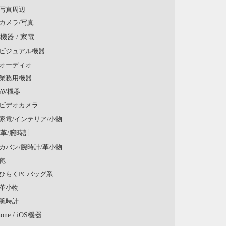
写真周辺
カメラ/写真
V機器 / 家電
ビジュアル機器
オーディオ
業務用機器
AV機器
ビデオカメラ
家電/インテリア/小物
/革/腕時計
カバン/腕時計/革小物
鞄
ひらくPCバッグ系
革小物
腕時計
hone / iOS機器