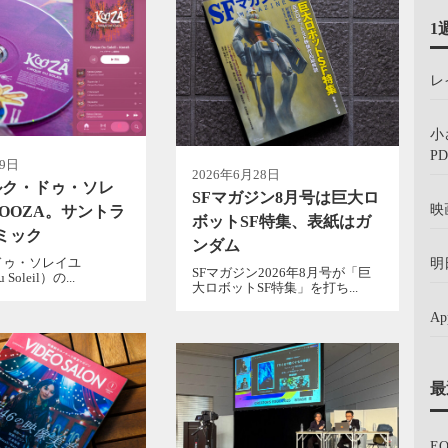
1
レ
小
PD
月9日
2026年6月28日
ルク・ドゥ・ソレ
SFマガジン8月号は巨大ロ
映
OOZA。サントラ
ボットSF特集、表紙はガ
ミック
ンダム
ドゥ・ソレイユ
明
SFマガジン2026年8月号が「巨
u Soleil）の...
大ロボットSF特集」を打ち...
A
最
E