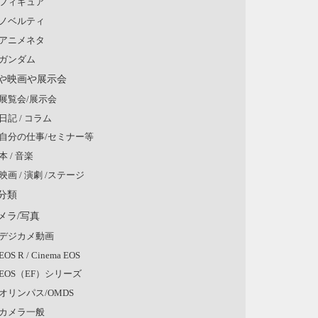
フィギュア
ノベルティ
アニメネタ
ガンダム
や映画や展示会
展覧会/展示会
日記 / コラム
自分の仕事/セミナー等
本 / 音楽
映画 / 演劇 /ステージ
分類
メラ/写真
デジカメ動画
EOS R / Cinema EOS
EOS（EF）シリーズ
オリンパス/OMDS
カメラ一般