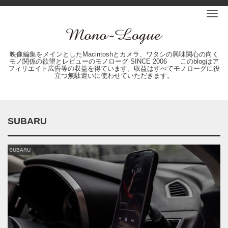
Me
映像編集をメインとしたMacintoshとカメラ、ワタシの興味関心の向く
モノ関係の欲望とレビューのモノローグ SINCE 2006 このblogはア
フィリエイト広告等の収益を得ています。収益はすべてモノローグに役
立つ無駄遣いに使わせていただきます。
SUBARU
SUBARU