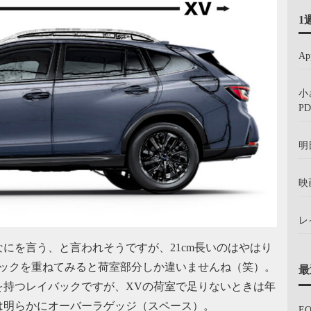
1
A
小
PD
明
映
レ
にを言う、と言われそうですが、21cm長いのはやはり
バックを重ねてみると荷室部分しか違いませんね（笑）。
最
を持つレイバックですが、XVの荷室で足りないときは年
は明らかにオーバーラゲッジ（スペース）。
E