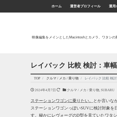
ホーム
運営者プロフィール
運用
映像編集をメインとしたMacintoshとカメラ、ワタシ
レイバック 比較 検討：車幅
TOP
クルマ / メカ / 乗り物
レイバック 比較 検討
2024年4月7日
クルマ / メカ / 乗り物
,
SUBARU
ステーションワゴンに乗りたい。
とか言いな
ステーションワゴンっぽいSUVに検討対象を
す。秘かにレヴォーグのD型を見ていたワタシ