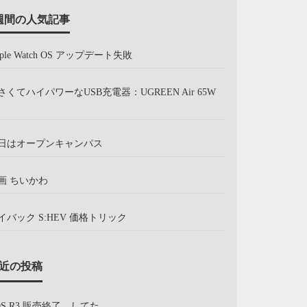
週間の人気記事
pple Watch OS アップデート失敗
さくてハイパワーなUSB充電器：UGREEN Air 65W
日はオープンキャンパス
画 ちいかわ
イバック S:HEV 価格トリック
近の投稿
OS R3 販売終了、してた。