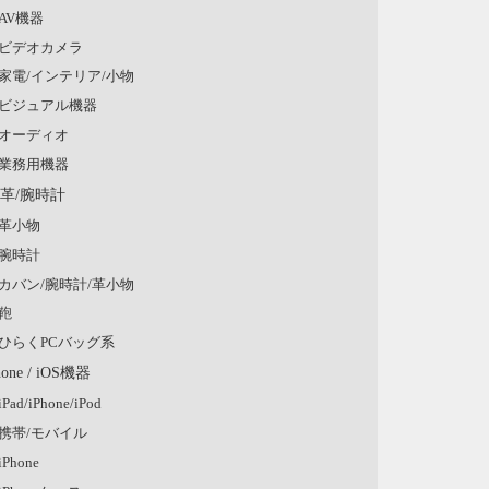
AV機器
ビデオカメラ
家電/インテリア/小物
ビジュアル機器
オーディオ
業務用機器
/革/腕時計
革小物
腕時計
カバン/腕時計/革小物
鞄
ひらくPCバッグ系
hone / iOS機器
iPad/iPhone/iPod
携帯/モバイル
iPhone