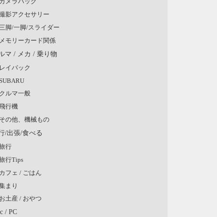
カメラバッグ
撮影アクセサリー
三脚/一脚/スライダー
メモリーカード関係
ルマ / メカ / 乗り物
レイバック
SUBARU
クルマ一般
飛行機
その他、機械もの
行/出張/食べる
旅行
旅行Tips
カフェ / ごはん
集まり
お土産 / おやつ
c / PC