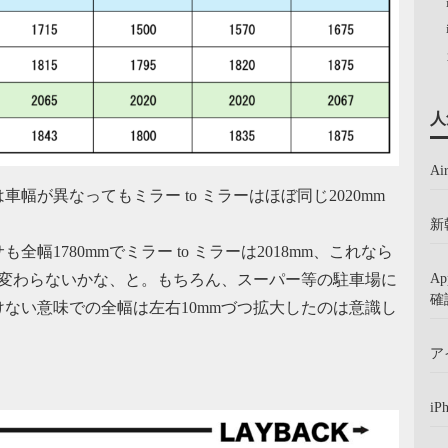
人
A
が異なってもミラー to ミラーはほぼ同じ2020mm
新
1780mmでミラー to ミラーは2018mm、これなら
A
と変わらないかな、と。もちろん、スーパー等の駐車場に
確
ない意味での全幅は左右10mmづつ拡大したのは意識し
ア
iP