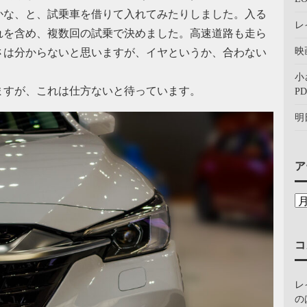
かな、と、試乗車を借りて入れてみたりしました。入る
レ
れを含め、複数回の試乗で決めました。高速道路も走ら
映
さは分からないと思いますが、イヤというか、合わない
小
ますが、これは仕方ないと待っています。
PD
明
ア
コ
レ
の