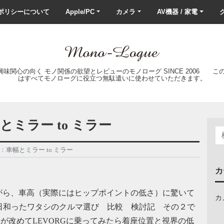
ポリシーについて
Apple/PC
カメラ
AV機器 / 家電
ク
の興味関心の向く モノ関係の欲望とレビューのモノローグ SINCE 2006 
はすべてモノローグに役立つ無駄遣いに使わせていただきます。
とミラー to ミラー
：車幅とミラー to ミラー
カ
がら、車高（実際にはヒップポイントの低さ）に驚いて
カ
日和ったワタシのクルマ選び 比較 検討記 その２で
が改めてLEVORGに乗ってみたら着座位置と視界の低