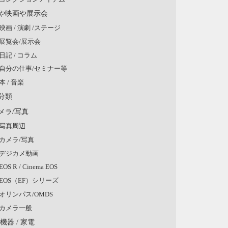
や映画や展示会
映画 / 演劇 /ステージ
展覧会/展示会
日記 / コラム
自分の仕事/セミナー等
本 / 音楽
分類
メラ/写真
写真周辺
カメラ/写真
デジカメ動画
EOS R / Cinema EOS
EOS（EF）シリーズ
オリンパス/OMDS
カメラ一般
V機器 / 家電