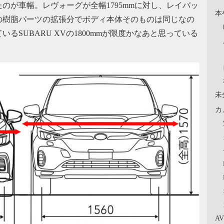
のが車幅。レヴォーグが全幅1795mmに対し、レイバッ
本
イドの樹脂パーツの拡張分でボディ本体そのものは同じなの
SUBARU XVの1800mmが限度かなあと思っている
未
カ
A