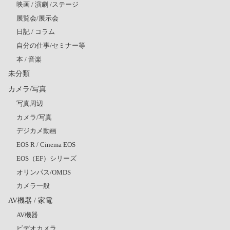
映画 / 演劇 /ステージ
展覧会/展示会
日記 / コラム
自分の仕事/セミナー等
本 / 音楽
未分類
カメラ/写真
写真周辺
カメラ/写真
デジカメ動画
EOS R / Cinema EOS
EOS（EF）シリーズ
オリンパス/OMDS
カメラ一般
AV機器 / 家電
AV機器
ビデオカメラ