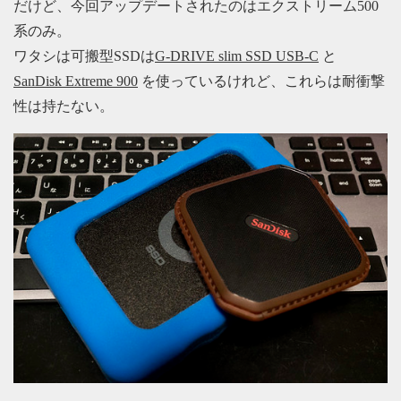
だけど、今回アップデートされたのはエクストリーム500
系のみ。
ワタシは可搬型SSDは
G-DRIVE slim SSD USB-C
と
SanDisk Extreme 900
を使っているけれど、これらは耐衝撃
性は持たない。