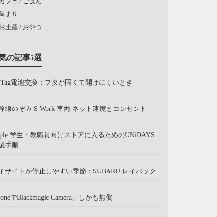
カフェ / ごはん
集まり
お土産 / おやつ
気の記事5選
irTag電池交換：フタが固くて開けにくいとき
幹線のぞみ S Work 車両 ネット速度とコンセント
pple 学生・教職員向けストアに入るためのUNiDAYS
認手順
イサイトが停止しやすい季節：SUBARU レイバック
honeでBlackmagic Camera、しかも無償