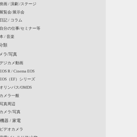
映画 / 演劇 /ステージ
展覧会/展示会
日記 / コラム
自分の仕事/セミナー等
本 / 音楽
分類
メラ/写真
デジカメ動画
EOS R / Cinema EOS
EOS（EF）シリーズ
オリンパス/OMDS
カメラ一般
写真周辺
カメラ/写真
V機器 / 家電
ビデオカメラ