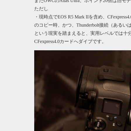
またOWCのAtlas Ultra、ポイント20倍は旧
ただし
・現時点でEOS R5 Mark IIを含め、CFex
のコピー時、かつ、Thunderbolt接続（あ
という現実を踏まえると、実用レベルでは十
CFexpress4.0カードへダイブです。