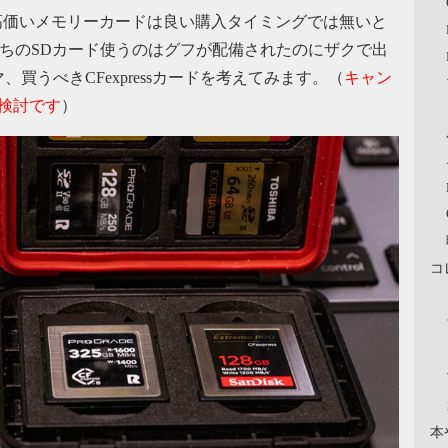
高価いメモリーカードは良い購入タイミングでは無いと
って手持ちのSDカード使うのはグフが配備されたのにザクで出
うべきCFexpressカードを考えてみます。（
キャン
検討です
）
コ
本