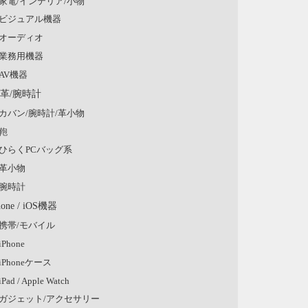
家電/インテリア/小物
ビジュアル機器
オーディオ
業務用機器
AV機器
/革/腕時計
カバン/腕時計/革小物
鞄
ひらくPCバッグ系
革小物
腕時計
hone / iOS機器
携帯/モバイル
iPhone
iPhoneケース
iPad / Apple Watch
ガジェット/アクセサリー