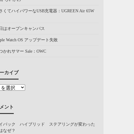
さくてハイパワーなUSB充電器：UGREEN Air 65W
日はオープンキャンパス
pple Watch OS アップデート失敗
つかれサマー Sale：OWC
ーカイブ
メント
イバック ハイブリッド ステアリングが変わった
はなぜ？