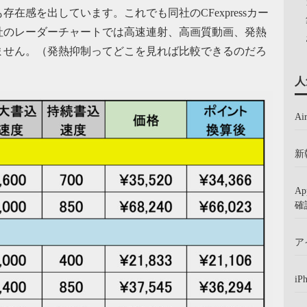
在感を出しています。これでも同社のCFexpressカー
社のレーダーチャートでは高速連射、高画質動画、発熱
ません。（発熱抑制ってどこを見れば比較できるのだろ
人
A
新
A
確
ア
iP