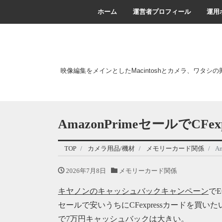
ホーム
運営者プロフィール
運用
映像編集をメインとしたMacintoshとカメラ、ワタシ
AmazonPrimeセールでCF
TOP
カメラ用品/機材
メモリーカード関係
A
2026年7月8日
メモリーカード関係
キヤノンのキャッシュバックキャンペーン
でE
セールで安いうちにCFexpressカードを
で7万円キャッシュバックは大きい。