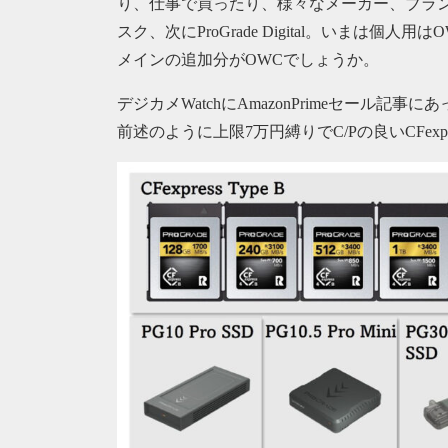
り、仕事で買ったり、様々なメーカー、ブランド
スク、次にProGrade Digital。いまは
メインの追加分がOWCでしょうか。
デジカメWatchにAmazonPrimeセール記事にあった
前述のように上限7万円縛りでC/Pの良いCFexp