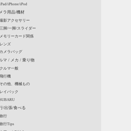
iPad/iPhone/iPod
メラ用品/機材
撮影アクセサリー
三脚/一脚/スライダー
メモリーカード関係
レンズ
カメラバッグ
ルマ / メカ / 乗り物
クルマ一般
飛行機
その他、機械もの
レイバック
SUBARU
行/出張/食べる
旅行
旅行Tips