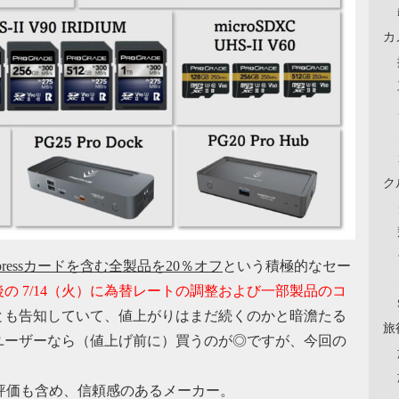
カ
ク
xpressカードを含む全製品を20％オフ
という積極的なセー
の 7/14（火）に為替レートの調整および一部製品のコ
とも告知していて、値上がりはまだ続くのかと暗澹たる
旅
ユーザーなら（値上げ前に）買うのが◎ですが、今回の
人の評価も含め、信頼感のあるメーカー。