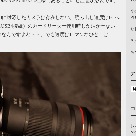
モデルのCFexpress2.0仕様であることにも注意が必要です。
小
press4.0に対応したカメラは存在しない。読み出し速度はPCへ
PD
るいはUSB4接続）のカードリーダー使用時しか活かせない
明
分なんですよね・・。でも速度はロマンなひと、は
A
お
ア
コ
レ
の