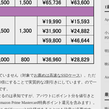
1
A
小
PD
明
映
ていません（対象で
お薦めは高速なSSDケース
）。ただ
A
0倍にすることで実質的な2割引きにしています。ので一
です。
最
なるのは承知ですが、アバウトにポイント分を値引きと
 Prime Mastercard特典ポイント還元を含みます）。
映