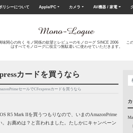
ポリシーについて
Apple/PC
カメラ
AV機器 / 家電
ク
の興味関心の向く モノ関係の欲望とレビューのモノローグ SINCE 2006 
はすべてモノローグに役立つ無駄遣いに使わせていただきます。
expressカードを買うなら
mazonPrimeセールでCFexpressカードを買うなら
カ
OS R5 Mark IIを買うつもりなので、いまのAmazonPrime
Ma
買いたい。お薦めは？と言われました。たしかにキャンペーン