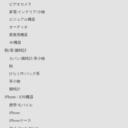
ビデオカメラ
家電/インテリア/小物
ビジュアル機器
オーディオ
業務用機器
AV機器
鞄/革/腕時計
カバン/腕時計/革小物
鞄
ひらくPCバッグ系
革小物
腕時計
iPhone / iOS機器
携帯/モバイル
iPhone
iPhoneケース