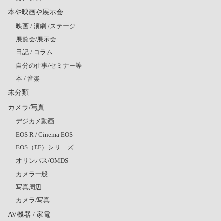
本や映画や展示会
映画 / 演劇 /ステージ
展覧会/展示会
日記 / コラム
自分の仕事/セミナー等
本 / 音楽
未分類
カメラ/写真
デジカメ動画
EOS R / Cinema EOS
EOS（EF）シリーズ
オリンパス/OMDS
カメラ一般
写真周辺
カメラ/写真
AV機器 / 家電