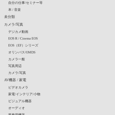
自分の仕事/セミナー等
本 / 音楽
未分類
カメラ/写真
デジカメ動画
EOS R / Cinema EOS
EOS（EF）シリーズ
オリンパス/OMDS
カメラ一般
写真周辺
カメラ/写真
AV機器 / 家電
ビデオカメラ
家電/インテリア/小物
ビジュアル機器
オーディオ
業務用機器