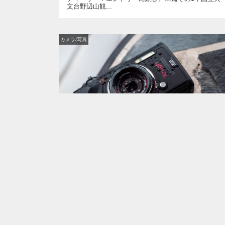
文台野辺山観...
カメラ/写真
2019年4月25日
防水カメラの雄 オリンパス TG-5 生産完了?
マップカメラのDMで生産完了となったオリンパス人
気のタフカメ...