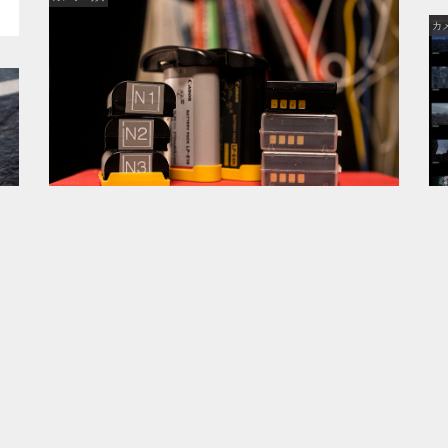
カ
2019年5月24日
撮影準備中
明日の撮影機材の準備中。ふだん撮らないジャンルか
つ、リハなし...
カ
カメラ/写真