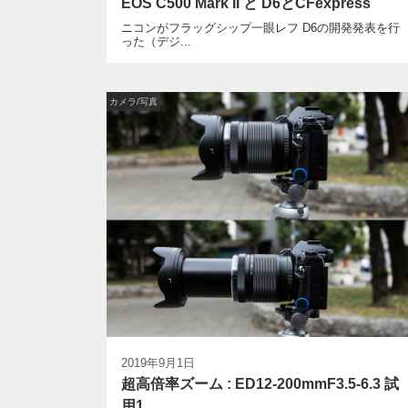
EOS C500 Mark II と D6とCFexpress
ニコンがフラッグシップ一眼レフ D6の開発発表を行
った（デジ...
カメラ/写真
2019年9月1日
超高倍率ズーム : ED12-200mmF3.5-6.3 試
用1