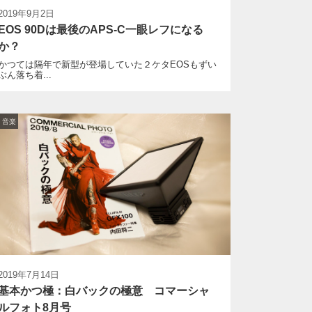
2019年9月2日
EOS 90Dは最後のAPS-C一眼レフになる
か？
かつては隔年で新型が登場していた２ケタEOSもずい
ぶん落ち着...
/ 音楽
2019年7月14日
基本かつ極：白バックの極意 コマーシャ
ルフォト8月号