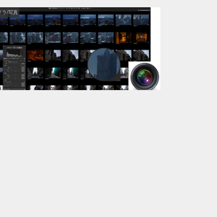
メラ/写真
2019年5月1日
もうすぐAperture、本当に終了。
Macお宝鑑定団ブログ「Apple、macOS Mojave...
メラ用品/機材