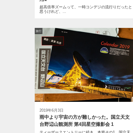
超高倍率ズームって、一時コンデジの流行りだったと
思うけれど、...
旅行
2019年6月3日
雨中より宇宙の方が難しかった。国立天文
台野辺山観測所 第4回星空撮影会 1
ティーザー？エントリーに続き、本篇その1，国立天