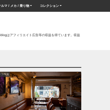
ルマ / メカ / 乗り物
コレクション
このblogはアフィリエイト広告等の収益を得ています。収益
メラ/写真