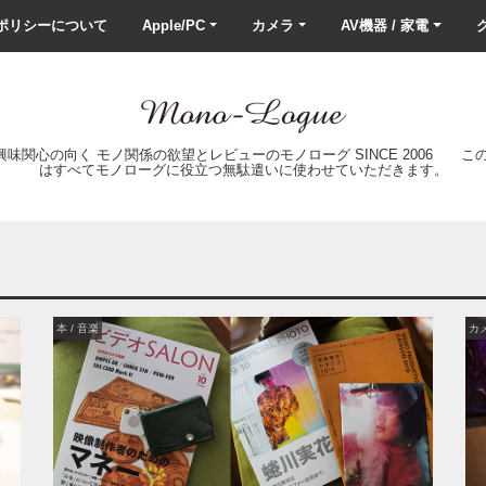
ポリシーについて
Apple/PC
カメラ
AV機器 / 家電
ク
の興味関心の向く モノ関係の欲望とレビューのモノローグ SINCE 2006 
はすべてモノローグに役立つ無駄遣いに使わせていただきます。
本 / 音楽
カ