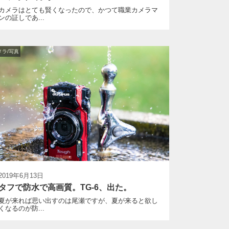
カメラはとても賢くなったので、かつて職業カメラマ
ンの証しであ...
メラ/写真
2019年6月13日
タフで防水で高画質。TG-6、出た。
夏が来れば思い出すのは尾瀬ですが、夏が来ると欲し
くなるのが防...