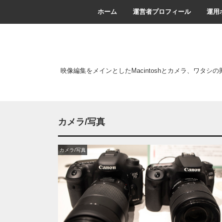
ホーム
運営者プロフィール
運用
映像編集をメインとしたMacintoshとカメラ、ワタシ
カメラ/写真
カメラ/写真