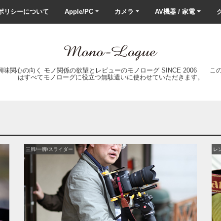
ポリシーについて
Apple/PC
カメラ
AV機器 / 家電
ク
の興味関心の向く モノ関係の欲望とレビューのモノローグ SINCE 2006 
はすべてモノローグに役立つ無駄遣いに使わせていただきます。
三脚/一脚/スライダー
レ