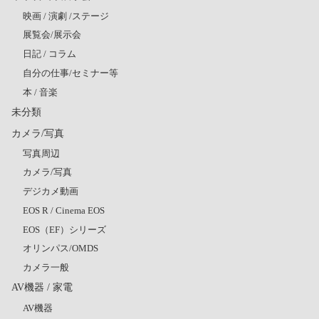
映画 / 演劇 /ステージ
展覧会/展示会
日記 / コラム
自分の仕事/セミナー等
本 / 音楽
未分類
カメラ/写真
写真周辺
カメラ/写真
デジカメ動画
EOS R / Cinema EOS
EOS（EF）シリーズ
オリンパス/OMDS
カメラ一般
AV機器 / 家電
AV機器