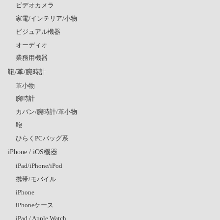
ビデオカメラ
家電/インテリア/小物
ビジュアル機器
オーディオ
業務用機器
鞄/革/腕時計
革小物
腕時計
カバン/腕時計/革小物
鞄
ひらくPCバッグ系
iPhone / iOS機器
iPad/iPhone/iPod
携帯/モバイル
iPhone
iPhoneケース
iPad / Apple Watch