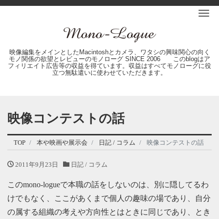
Me
映像編集をメインとしたMacintoshとカメラ、ワタシの興味関心の向く
モノ関係の欲望とレビューのモノローグ SINCE 2006 このblogはア
フィリエイト広告等の収益を得ています。収益はすべてモノローグに役
立つ無駄遣いに使わせていただきます。
映像コンテストの話
TOP
本や映画や展示会
日記 / コラム
映像コンテストの話
2011年9月23日
日記 / コラム
このmono-logueで本職の話をしないのは、別に隠してるわ
けでもなく、ここがあくまで個人の趣味の場であり、自分
の属する組織の考えや方向性とはときに同じであり、とき