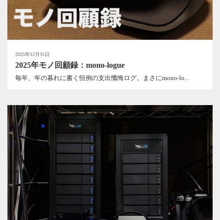
2025年12月31日
2025年モノ回顧録：mono-logue
毎年、年の暮れに書く恒例の支出懺悔ログ。まさにmono-lo...