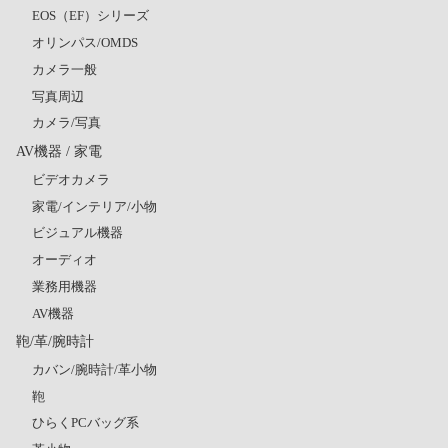
EOS（EF）シリーズ
オリンパス/OMDS
カメラ一般
写真周辺
カメラ/写真
AV機器 / 家電
ビデオカメラ
家電/インテリア/小物
ビジュアル機器
オーディオ
業務用機器
AV機器
鞄/革/腕時計
カバン/腕時計/革小物
鞄
ひらくPCバッグ系