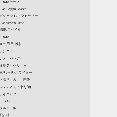
iPhoneケース
iPad / Apple Watch
ガジェット/アクセサリー
iPad/iPhone/iPod
携帯/モバイル
iPhone
メラ用品/機材
レンズ
カメラバッグ
撮影アクセサリー
三脚/一脚/スライダー
メモリーカード関係
ルマ / メカ / 乗り物
レイバック
SUBARU
クルマ一般
飛行機