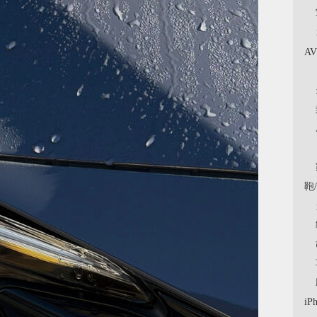
A
鞄
iP