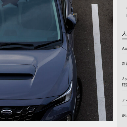
人
A
新
A
確
ア
iP