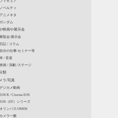
フィギュア
ノベルティ
アニメネタ
ガンダム
や映画や展示会
展覧会/展示会
日記 / コラム
自分の仕事/セミナー等
本 / 音楽
映画 / 演劇 /ステージ
分類
メラ/写真
デジカメ動画
EOS R / Cinema EOS
EOS（EF）シリーズ
オリンパス/OMDS
カメラ一般