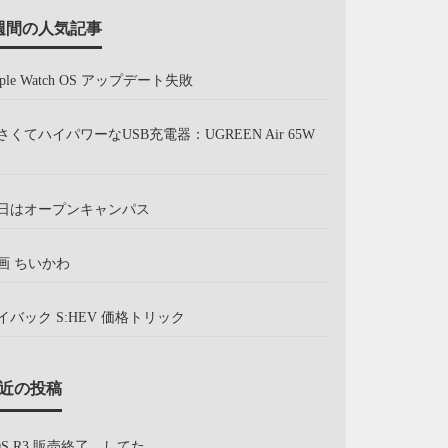
週間の人気記事
pple Watch OS アップデート失敗
さくてハイパワーなUSB充電器：UGREEN Air 65W
日はオープンキャンパス
画 ちいかわ
イバック S:HEV 価格トリック
近の投稿
OS R3 販売終了、してた。