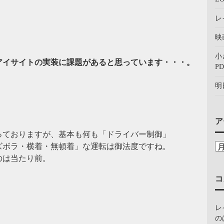
レ
映
小
アイサイトの実装に課題があると思っています・・・。
PD
明
ア
っておりますが、基本も何も「ドライバー制御」
ズボラ・横着・無頓着」な運転は御法度ですね。
のは当たり前。
コ
レ
の