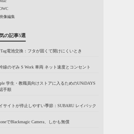
Mac
OWC
映像編集
気の記事5選
irTag電池交換：フタが固くて開けにくいとき
幹線のぞみ S Work 車両 ネット速度とコンセント
pple 学生・教職員向けストアに入るためのUNiDAYS
認手順
イサイトが停止しやすい季節：SUBARU レイバック
honeでBlackmagic Camera、しかも無償