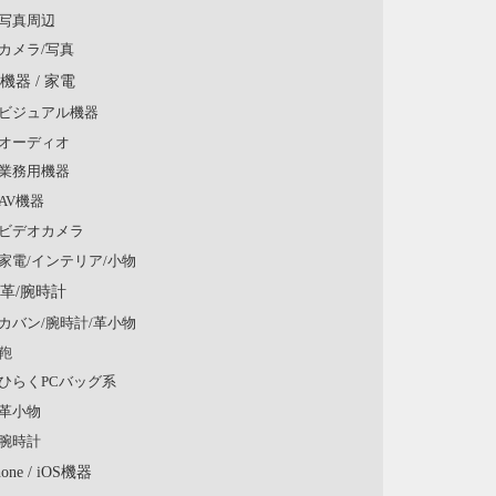
写真周辺
カメラ/写真
V機器 / 家電
ビジュアル機器
オーディオ
業務用機器
AV機器
ビデオカメラ
家電/インテリア/小物
/革/腕時計
カバン/腕時計/革小物
鞄
ひらくPCバッグ系
革小物
腕時計
hone / iOS機器