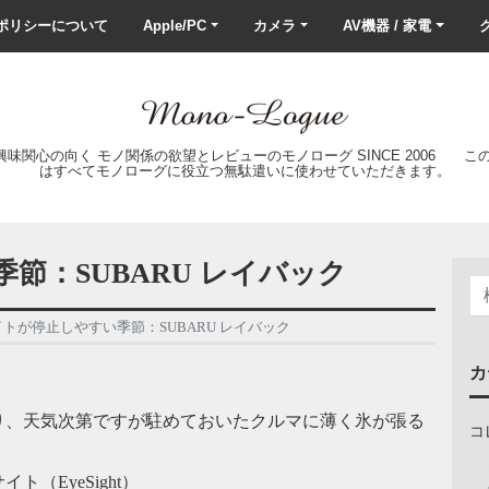
ポリシーについて
Apple/PC
カメラ
AV機器 / 家電
ク
の興味関心の向く モノ関係の欲望とレビューのモノローグ SINCE 2006 
はすべてモノローグに役立つ無駄遣いに使わせていただきます。
節：SUBARU レイバック
トが停止しやすい季節：SUBARU レイバック
カ
り、天気次第ですが駐めておいたクルマに薄く氷が張る
コ
（EyeSight）