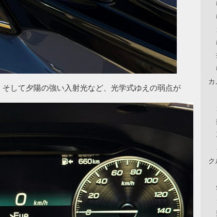
カ
、そして夕陽の強い入射光など、光学式ゆえの弱点が
ク