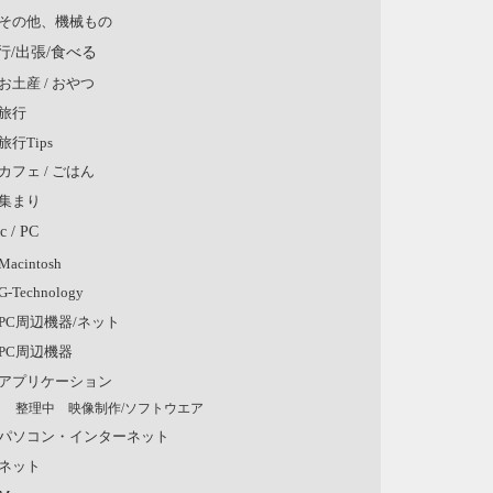
その他、機械もの
行/出張/食べる
お土産 / おやつ
旅行
旅行Tips
カフェ / ごはん
集まり
c / PC
Macintosh
G-Technology
PC周辺機器/ネット
PC周辺機器
アプリケーション
整理中 映像制作/ソフトウエア
パソコン・インターネット
ネット