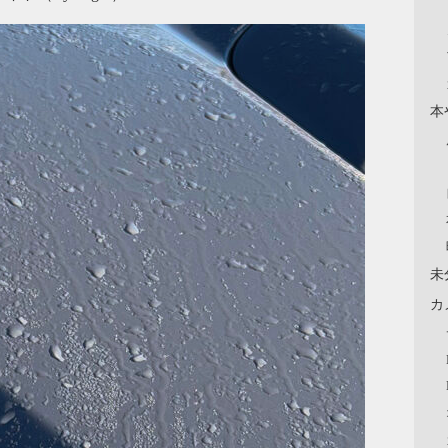
本
未
カ