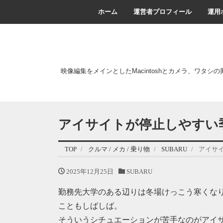
ホーム
運営者プロフィール
運用
映像編集をメインとしたMacintoshとカメラ、ワタシ
アイサイトが停止しやすい季
TOP
クルマ / メカ / 乗り物
SUBARU
アイサイ
2025年12月25日
SUBARU
勤務先大学のある辺りは冬場けっこう寒くな
こともしばしば。
そういうシチュエーションが苦手なのがアイサイト