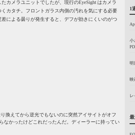
メラユニットでしたが、現行のEyeSight はカメラ
1
つくカタチ。フロントガラス内側の汚れを気にする必要
度差による曇りが発生すると、デフが効きにくいのがつ
A
小
PD
明
映
レ
式に乗り換えてから逆光でもないのに突然アイサイトがオフ
最
らなかったけどこれだったんだ。ディーラーに持ってい
E