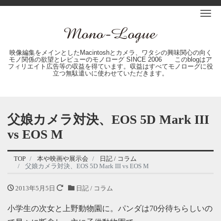
Me
映像編集をメインとしたMacintoshとカメラ、ワタシの興味関心の向く
モノ関係の欲望とレビューのモノローグ SINCE 2006 このblogはア
フィリエイト広告等の収益を得ています。収益はすべてモノローグに役
立つ無駄遣いに使わせていただきます。
父娘カメラ対決、EOS 5D Mark III
vs EOS M
TOP
本や映画や展示会
日記 / コラム
父娘カメラ対決、EOS 5D Mark III vs EOS M
2013年5月5日
日記 / コラム
小学生の次女と上野動物園に。パンダは70分待ちらしいの