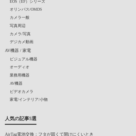
EOS（EF）シリーズ
オリンパス/OMDS
カメラ一般
写真周辺
カメラ/写真
デジカメ動画
AV機器 / 家電
ビジュアル機器
オーディオ
業務用機器
AV機器
ビデオカメラ
家電/インテリア/小物
人気の記事5選
AirTag電池交換：フタが固くて開けにくいとき