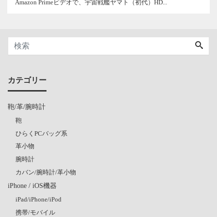
Amazon Primeビデオで、宇宙戦艦ヤマト（初代）HD...
カテゴリー
鞄/革/腕時計
鞄
ひらくPCバッグ系
革小物
腕時計
カバン/腕時計/革小物
iPhone / iOS機器
iPad/iPhone/iPod
携帯/モバイル