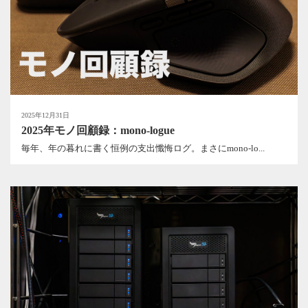
2025年12月31日
2025年モノ回顧録：mono-logue
毎年、年の暮れに書く恒例の支出懺悔ログ。まさにmono-lo...