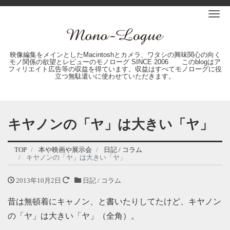
Me
映像編集をメインとしたMacintoshとカメラ、ワタシの興味関心の向く
モノ関係の欲望とレビューのモノローグ SINCE 2006 このblogはア
フィリエイト広告等の収益を得ています。収益はすべてモノローグに役
立つ無駄遣いに使わせていただきます。
キヤノンの「ヤ」は大きい「ヤ」
TOP
本や映画や展示会
日記 / コラム
キヤノンの「ヤ」は大きい「ヤ」
2013年10月2日
日記 / コラム
昔は無頓着にキャノン、と書いたりしてたけど、キヤノン
の「ヤ」は大きい「ヤ」（全角）。