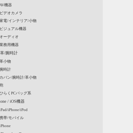
AV機器
ビデオカメラ
家電/インテリア/小物
ビジュアル機器
オーディオ
業務用機器
/革/腕時計
革小物
腕時計
カバン/腕時計/革小物
鞄
ひらくPCバッグ系
hone / iOS機器
iPad/iPhone/iPod
携帯/モバイル
iPhone