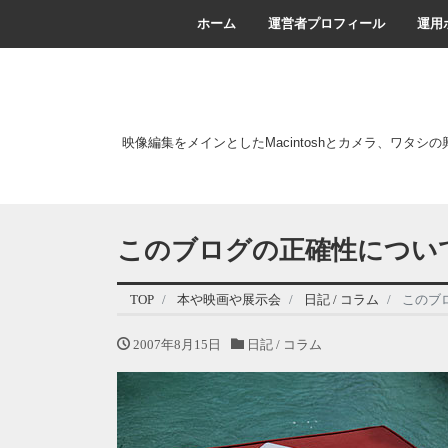
ホーム
運営者プロフィール
運用
映像編集をメインとしたMacintoshとカメラ、ワタシ
このブログの正確性につい
TOP
本や映画や展示会
日記 / コラム
このブ
2007年8月15日
日記 / コラム