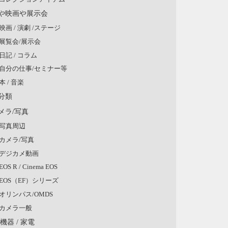
や映画や展示会
映画 / 演劇 /ステージ
展覧会/展示会
日記 / コラム
自分の仕事/セミナー等
本 / 音楽
分類
メラ/写真
写真周辺
カメラ/写真
デジカメ動画
EOS R / Cinema EOS
EOS（EF）シリーズ
オリンパス/OMDS
カメラ一般
V機器 / 家電