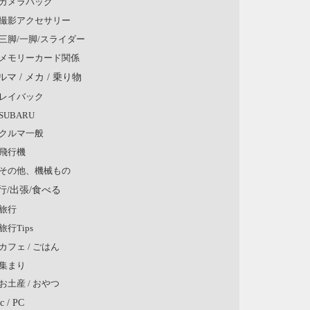
カメラバッグ
撮影アクセサリー
三脚/一脚/スライダー
メモリーカード関係
ルマ / メカ / 乗り物
レイバック
SUBARU
クルマ一般
飛行機
その他、機械もの
行/出張/食べる
旅行
旅行Tips
カフェ / ごはん
集まり
お土産 / おやつ
c / PC