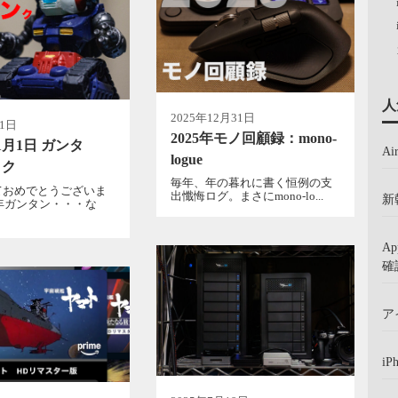
人
2025年12月31日
月1日
2025年モノ回顧録：mono-
1月1日 ガンタ
A
logue
・ク
毎年、年の暮れに書く恒例の支
ておめでとうございま
出懺悔ログ。まさにmono-lo...
新
6年ガンタン・・・な
A
確
ア
iP