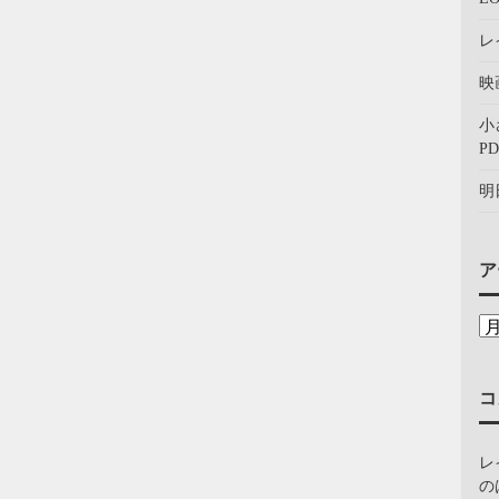
レ
映
小
PD
明
ア
コ
レ
の