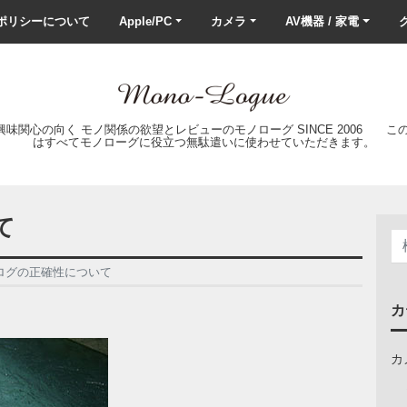
ポリシーについて
Apple/PC
カメラ
AV機器 / 家電
ク
の興味関心の向く モノ関係の欲望とレビューのモノローグ SINCE 2006 
はすべてモノローグに役立つ無駄遣いに使わせていただきます。
て
ログの正確性について
カ
カ