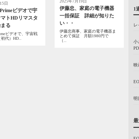
2025年7月19日
15日
伊藤忠、家庭の電子機器
1
n Primeビデオで宇
一括保証 詳細が知りた
マトHDリマスタ
い・・
レ
始まる
伊藤忠商事、家庭の電子機器ま
 Primeビデオで、宇宙戦
とめて保証 月額1980円で
代）HD...
（...
小
PD
映
E
明
最
E