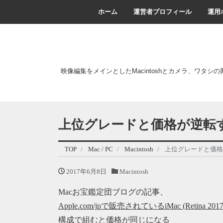
ホーム
運営者プロフィール
運用
映像編集をメインとしたMacintoshとカメラ、ワタシ
上位グレードと価格が逆転す
TOP
Mac / PC
Macintosh
上位グレードと価格
2017年6月8日
Macintosh
Macお宝鑑定団ブログの記事、
Apple.com/jpで販売されているiMac (Ret
構成で組むと価格が同じになる