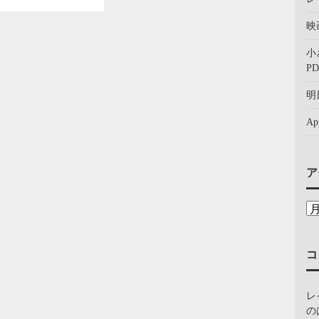
映
小
PD
明
A
ア
コ
レ
の