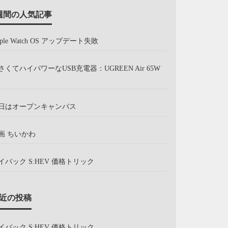
週間の人気記事
pple Watch OS アップデート失敗
さくてハイパワーなUSB充電器：UGREEN Air 65W
日はオープンキャンパス
画 ちいかわ
イバック S:HEV 価格トリック
近の投稿
イバック S:HEV 価格トリック