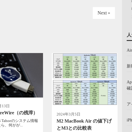
Next »
人
A
新
A
確
ア
月13日
reWire（の残滓）
2024年3月5日
iP
S Tahoeのシステム情報
M2 MacBook Air の値下げ
ら、何がが...
とM3との比較表