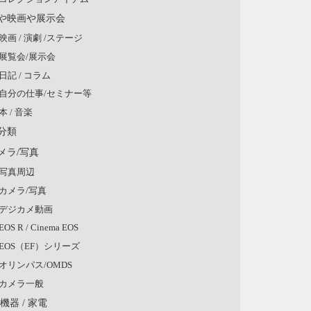
や映画や展示会
映画 / 演劇 /ステージ
展覧会/展示会
日記 / コラム
自分の仕事/セミナー等
本 / 音楽
分類
メラ/写真
写真周辺
カメラ/写真
デジカメ動画
EOS R / Cinema EOS
EOS（EF）シリーズ
オリンパス/OMDS
カメラ一般
V機器 / 家電