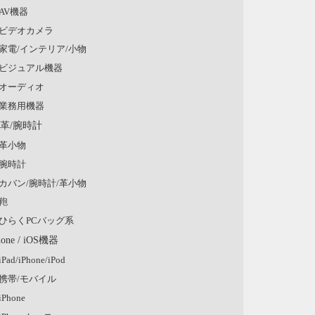
AV機器
ビデオカメラ
家電/インテリア/小物
ビジュアル機器
オーディオ
業務用機器
/革/腕時計
革小物
腕時計
カバン/腕時計/革小物
鞄
ひらくPCバッグ系
hone / iOS機器
iPad/iPhone/iPod
携帯/モバイル
iPhone