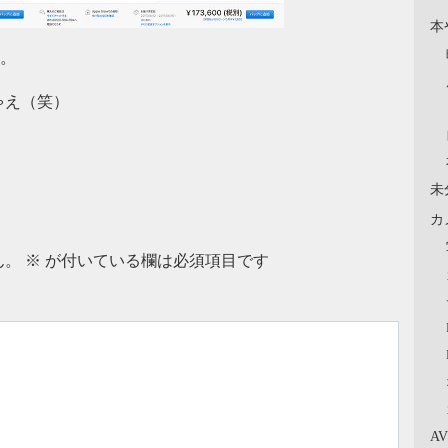
本
る。
ゃえ（笑）
未
カ
ん。
※
が付いている欄は必須項目です
A