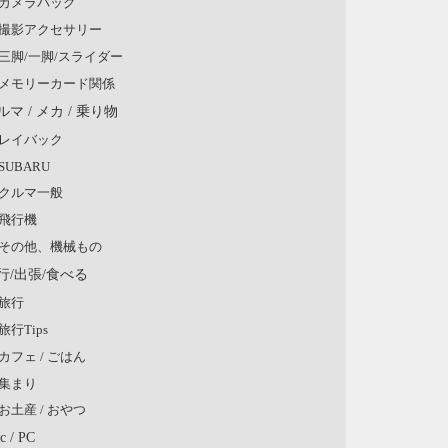
カメラバッグ
撮影アクセサリー
三脚/一脚/スライダー
メモリーカード関係
ルマ / メカ / 乗り物
レイバック
SUBARU
クルマ一般
飛行機
その他、機械もの
行/出張/食べる
旅行
旅行Tips
カフェ / ごはん
集まり
お土産 / おやつ
c / PC