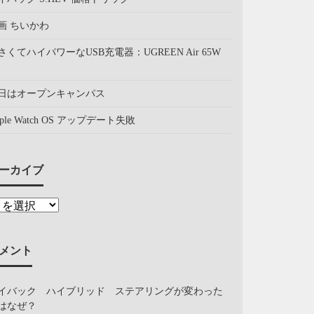
画 ちいかわ
さくてハイパワーなUSB充電器：UGREEN Air 65W
日はオープンキャンパス
pple Watch OS アップデート失敗
ーカイブ
メント
イバック ハイブリッド ステアリングが変わった
はなぜ？