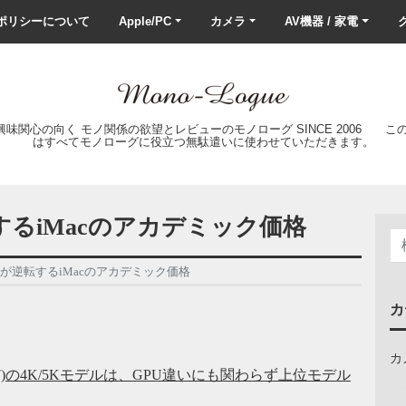
ポリシーについて
Apple/PC
カメラ
AV機器 / 家電
ク
の興味関心の向く モノ関係の欲望とレビューのモノローグ SINCE 2006 
はすべてモノローグに役立つ無駄遣いに使わせていただきます。
るiMacのアカデミック価格
が逆転するiMacのアカデミック価格
カ
カ
ina 2017)の4K/5Kモデルは、GPU違いにも関わらず上位モデル