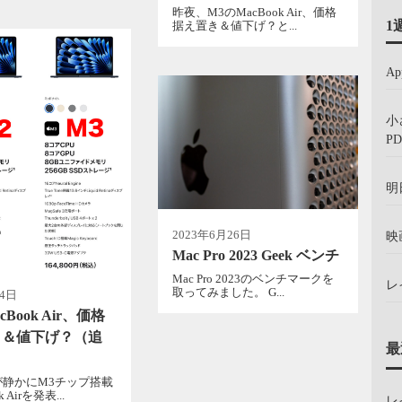
昨夜、M3のMacBook Air、価格
1
据え置き＆値下げ？と...
A
小
PD
明
2023年6月26日
映
Mac Pro 2023 Geek ベンチ
Mac Pro 2023のベンチマークを
レ
取ってみました。 G...
月4日
cBook Air、価格
き＆値下げ？（追
最
）
が静かにM3チップ搭載
 Airを発表...
レ