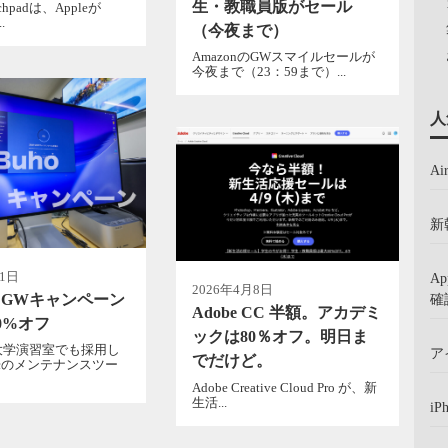
生・教職員版がセール
nchpadは、Appleが
.
（今夜まで）
AmazonのGWスマイルセールが
今夜まで（23：59まで）...
人
A
新
月1日
A
2026年4月8日
ho GWキャンペーン
確
Adobe CC 半額。アカデミ
0%オフ
ックは80％オフ。明日ま
大学演習室でも採用し
ア
でだけど。
cのメンテナンスツー
Adobe Creative Cloud Pro が、新
生活...
iP