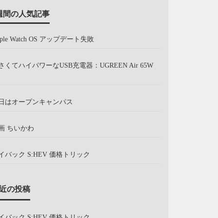
週間の人気記事
pple Watch OS アップデート失敗
さくてハイパワーなUSB充電器：UGREEN Air 65W
日はオープンキャンパス
画 ちいかわ
イバック S:HEV 価格トリック
近の投稿
イバック S:HEV 価格トリック