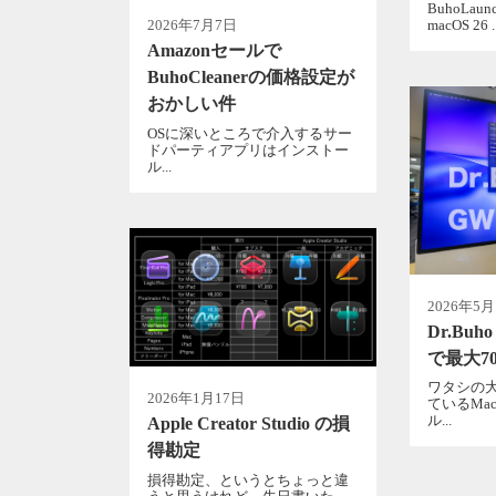
BuhoLau
macOS 26 ..
2026年7月7日
Amazonセールで
BuhoCleanerの価格設定が
おかしい件
OSに深いところで介入するサー
ドパーティアプリはインストー
ル...
2026年5
Dr.Bu
で最大7
ワタシの
2026年1月17日
ているMa
ル...
Apple Creator Studio の損
得勘定
損得勘定、というとちょっと違