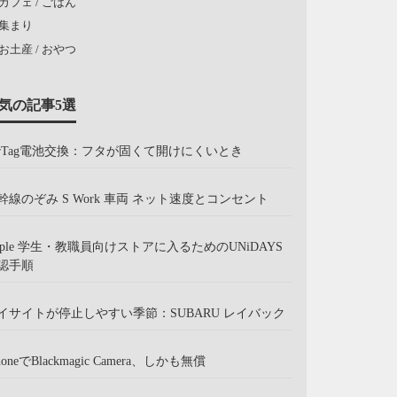
カフェ / ごはん
集まり
お土産 / おやつ
気の記事5選
irTag電池交換：フタが固くて開けにくいとき
幹線のぞみ S Work 車両 ネット速度とコンセント
pple 学生・教職員向けストアに入るためのUNiDAYS
認手順
イサイトが停止しやすい季節：SUBARU レイバック
honeでBlackmagic Camera、しかも無償