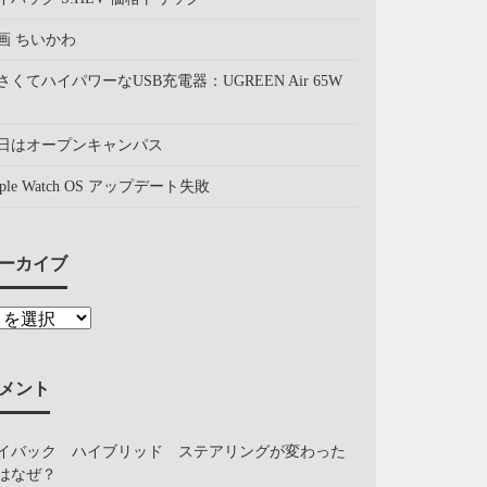
画 ちいかわ
さくてハイパワーなUSB充電器：UGREEN Air 65W
日はオープンキャンパス
pple Watch OS アップデート失敗
ーカイブ
メント
イバック ハイブリッド ステアリングが変わった
はなぜ？