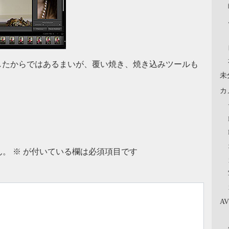
Burnを実装したからではあるまいが、覆い焼き、焼き込みツールも
未
カ
ん。
※
が付いている欄は必須項目です
A