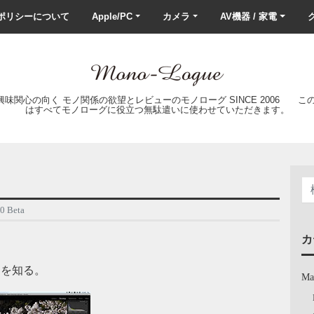
ポリシーについて
Apple/PC
カメラ
AV機器 / 家電
ク
の興味関心の向く モノ関係の欲望とレビューのモノローグ SINCE 2006 
はすべてモノローグに役立つ無駄遣いに使わせていただきます。
0 Beta
カ
開を知る。
Ma