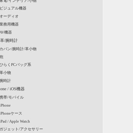
家電/インテリア/小物
ビジュアル機器
オーディオ
業務用機器
AV機器
/革/腕時計
カバン/腕時計/革小物
鞄
ひらくPCバッグ系
革小物
腕時計
hone / iOS機器
携帯/モバイル
iPhone
iPhoneケース
iPad / Apple Watch
ガジェット/アクセサリー