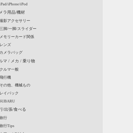
iPad/iPhone/iPod
メラ用品/機材
撮影アクセサリー
三脚/一脚/スライダー
メモリーカード関係
レンズ
カメラバッグ
ルマ / メカ / 乗り物
クルマ一般
飛行機
その他、機械もの
レイバック
SUBARU
行/出張/食べる
旅行
旅行Tips