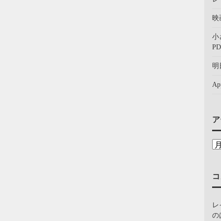
映
小
PD
明
A
ア
コ
レ
の