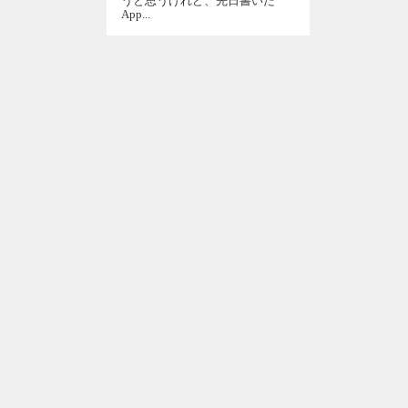
うと思うけれど、先日書いた
App...