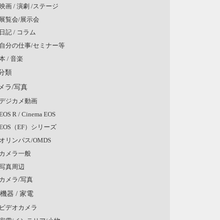
映画 / 演劇 /ステージ
展覧会/展示会
日記 / コラム
自分の仕事/セミナー等
本 / 音楽
分類
メラ/写真
デジカメ動画
EOS R / Cinema EOS
EOS（EF）シリーズ
オリンパス/OMDS
カメラ一般
写真周辺
カメラ/写真
V機器 / 家電
ビデオカメラ