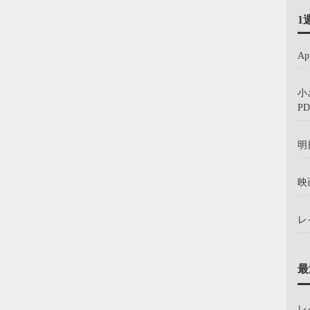
1
A
小
PD
明
映
レ
最
レ