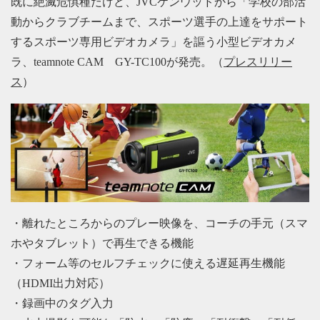
既に絶滅危惧種だけど、JVCケンウッドから「学校の部活
動からクラブチームまで、スポーツ選手の上達をサポート
するスポーツ専用ビデオカメラ」を謳う小型ビデオカメ
ラ、teamnote CAM GY-TC100が発売。（
プレスリリー
ス
）
・離れたところからのプレー映像を、コーチの手元（スマ
ホやタブレット）で再生できる機能
・フォーム等のセルフチェックに使える遅延再生機能
（HDMI出力対応）
・録画中のタグ入力