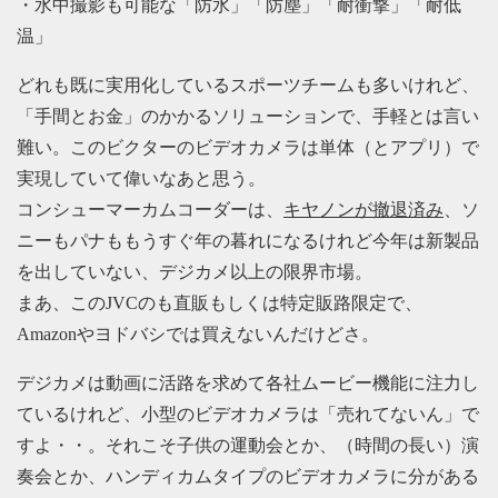
・水中撮影も可能な「防水」「防塵」「耐衝撃」「耐低
温」
どれも既に実用化しているスポーツチームも多いけれど、
「手間とお金」のかかるソリューションで、手軽とは言い
難い。このビクターのビデオカメラは単体（とアプリ）で
実現していて偉いなあと思う。
コンシューマーカムコーダーは、
キヤノンが撤退済み
、ソ
ニーもパナももうすぐ年の暮れになるけれど今年は新製品
を出していない、デジカメ以上の限界市場。
まあ、このJVCのも直販もしくは特定販路限定で、
Amazonやヨドバシでは買えないんだけどさ。
デジカメは動画に活路を求めて各社ムービー機能に注力し
ているけれど、小型のビデオカメラは「売れてないん」で
すよ・・。それこそ子供の運動会とか、（時間の長い）演
奏会とか、ハンディカムタイプのビデオカメラに分がある