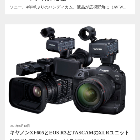
ソニー、4年半ぶりのハンディカム。液晶が広視野角に（AV W...
2021年8月18日
キヤノンXF605とEOS R3とTASCAMのXLRユニット