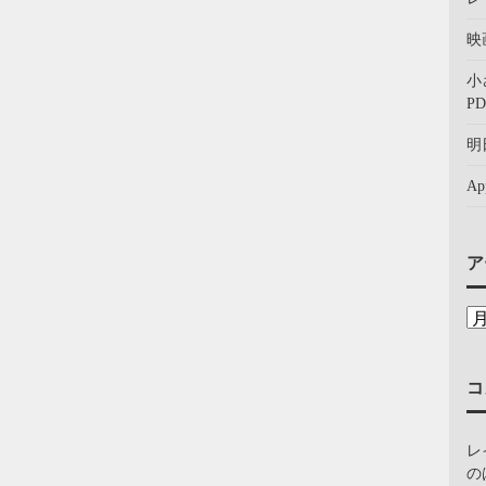
映
小
PD
明
A
ア
コ
レ
の