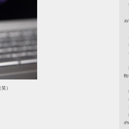
A
鞄
（笑）
。
iP