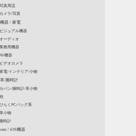
写真周辺
カメラ/写真
V機器 / 家電
ビジュアル機器
オーディオ
業務用機器
AV機器
ビデオカメラ
家電/インテリア/小物
/革/腕時計
カバン/腕時計/革小物
鞄
ひらくPCバッグ系
革小物
腕時計
hone / iOS機器