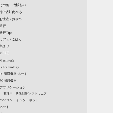
その他、機械もの
行/出張/食べる
お土産 / おやつ
旅行
旅行Tips
カフェ / ごはん
集まり
c / PC
Macintosh
G-Technology
PC周辺機器/ネット
PC周辺機器
アプリケーション
整理中 映像制作/ソフトウエア
パソコン・インターネット
ネット