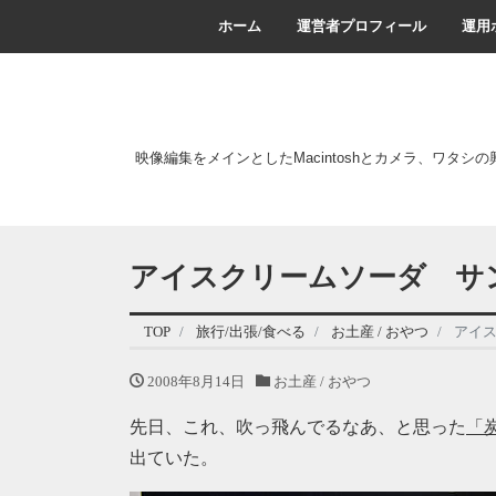
ホーム
運営者プロフィール
運用
映像編集をメインとしたMacintoshとカメラ、ワタシ
アイスクリームソーダ サ
TOP
旅行/出張/食べる
お土産 / おやつ
アイ
2008年8月14日
お土産 / おやつ
先日、これ、吹っ飛んでるなあ、と思った
「
出ていた。