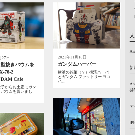
人
A
2021年11月16日
月27日
ガンダムハーバー
ム型抜きバウムを
新
-78-2
横浜の銘菓（？）横濱ハーバー
とガンダム ファクトリー ヨコ
NDAM Cafe
ハ...
A
女子からお土産にガン
確
きバウムを貰いまし
ア
iP