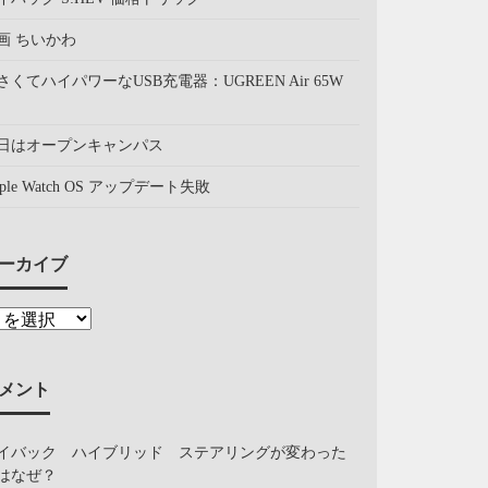
画 ちいかわ
さくてハイパワーなUSB充電器：UGREEN Air 65W
日はオープンキャンパス
pple Watch OS アップデート失敗
ーカイブ
メント
イバック ハイブリッド ステアリングが変わった
はなぜ？