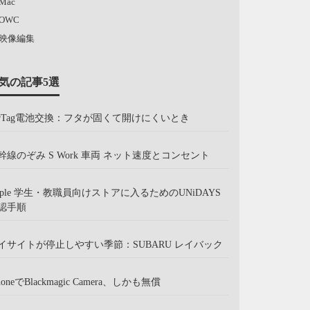
Mac
OWC
映像編集
気の記事5選
irTag電池交換：フタが固くて開けにくいとき
幹線のぞみ S Work 車両 ネット速度とコンセント
pple 学生・教職員向けストアに入るためのUNiDAYS
認手順
イサイトが停止しやすい季節：SUBARU レイバック
honeでBlackmagic Camera、しかも無償