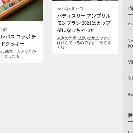
1
2021年9月27日
パティスリー アンプリル
モンブラン 2021はカップ
A
30日
型になっちゃった
レパス コラボ チ
東京の外廓に近い土地にワタシ
小
は住んでいるのですが、そう遠
ンドクッキー
PD
くな...
ogueは基本、カメラとか
メカしたも...
明
映
A
最
レ