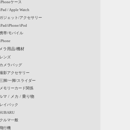
iPhoneケース
iPad / Apple Watch
ガジェット/アクセサリー
iPad/iPhone/iPod
携帯/モバイル
iPhone
メラ用品/機材
レンズ
カメラバッグ
撮影アクセサリー
三脚/一脚/スライダー
メモリーカード関係
ルマ / メカ / 乗り物
レイバック
SUBARU
クルマ一般
飛行機