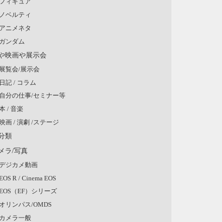
フィギュア
ノベルティ
アニメネタ
ガンダム
や映画や展示会
展覧会/展示会
日記 / コラム
自分の仕事/セミナー等
本 / 音楽
映画 / 演劇 /ステージ
分類
メラ/写真
デジカメ動画
EOS R / Cinema EOS
EOS（EF）シリーズ
オリンパス/OMDS
カメラ一般