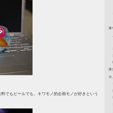
本
未
カ
飲料でもビールでも、キワモノ的企画モノが好きという