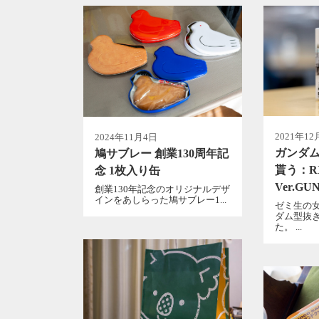
2021年12
2024年11月4日
ガンダ
鳩サブレー 創業130周年記
貰う：RX
念 1枚入り缶
Ver.GU
創業130年記念のオリジナルデザ
インをあしらった鳩サブレー1...
ゼミ生の
ダム型抜
た。 ...