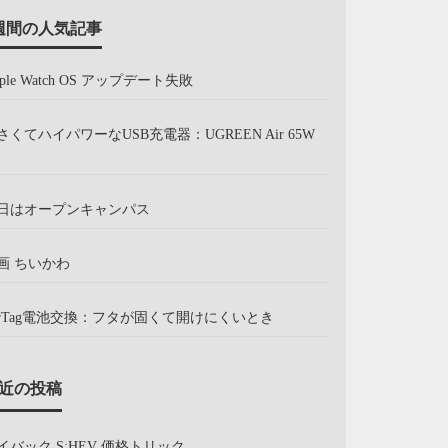
週間の人気記事
pple Watch OS アップデート失敗
さくてハイパワーなUSB充電器：UGREEN Air 65W
日はオープンキャンパス
画 ちいかわ
irTag電池交換：フタが固くて開けにくいとき
近の投稿
イバック S:HEV 価格トリック