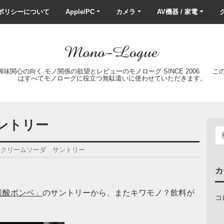
ポリシーについて
Apple/PC
カメラ
AV機器 / 家電
ク
の興味関心の向く モノ関係の欲望とレビューのモノローグ SINCE 2006 
はすべてモノローグに役立つ無駄遣いに使わせていただきます。
ントリー
スクリームソーダ サントリー
カ
炭酸ボンベ」
のサントリーから、またキワモノ？飲料が
コ